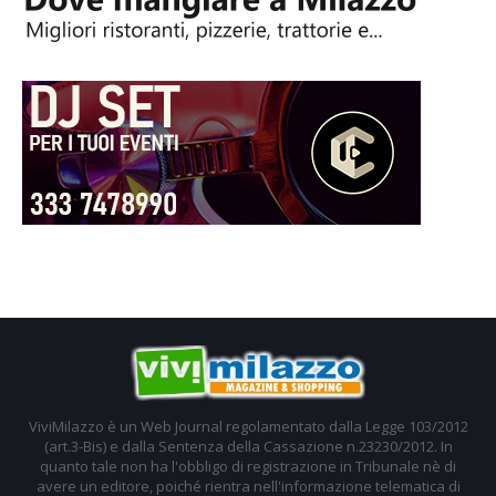
ViviMilazzo è un Web Journal regolamentato dalla Legge 103/2012
(art.3-Bis) e dalla Sentenza della Cassazione n.23230/2012. In
quanto tale non ha l'obbligo di registrazione in Tribunale nè di
avere un editore, poiché rientra nell'informazione telematica di