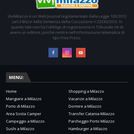
ViviMilazzo è un Web Journal regolamentato dalla Legge 103/2012
(art.3-Bis) e dalla Sentenza della Cassazione n.23230/2012. In
quanto tale non ha l'obbligo di registrazione in Tribunale nè di
avere un editore, poiché rientra nell'informazione telematica di
tipo Free Press.
MENU:
Home
Shopping a Milazzo
Mangiare a Milazzo
Vacanze a Milazzo
Porto di Milazzo
Dormire a Milazzo
Area Sosta Camper
Transfer Catania-Milazzo
Campeggio a Milazzo
Parcheggio Porto Milazzo
Sushi a Milazzo
Hamburger a Milazzo