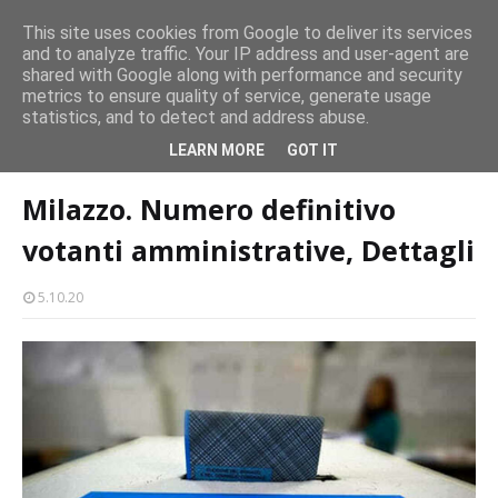
Concerto all’Alba a Milazzo con oltre 1.500 persone
This site uses cookies from Google to deliver its services
CASTELLO-MILAZZO
and to analyze traffic. Your IP address and user-agent are
shared with Google along with performance and security
Milazzo 28ª Sagra del Pesce a Vaccarella: il programma
metrics to ensure quality of service, generate usage
EVENTI
statistics, and to detect and address abuse.
Home page
politica
Milazzo. Numero definitivo votanti
LEARN MORE
GOT IT
amministrative, Dettagli
Milazzo. Numero definitivo
votanti amministrative, Dettagli
5.10.20