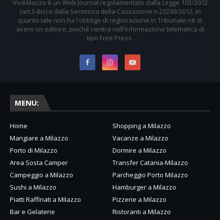
ViviMilazzo è un Web Journal regolamentato dalla Legge 103/2012
(art.3-Bis) e dalla Sentenza della Cassazione n.23230/2012. In
quanto tale non ha l'obbligo di registrazione in Tribunale nè di
avere un editore, poiché rientra nell'informazione telematica di
tipo Free Press.
MENU:
Home
Shopping a Milazzo
Mangiare a Milazzo
Vacanze a Milazzo
Porto di Milazzo
Dormire a Milazzo
Area Sosta Camper
Transfer Catania-Milazzo
Campeggio a Milazzo
Parcheggio Porto Milazzo
Sushi a Milazzo
Hamburger a Milazzo
Piatti Raffinati a Milazzo
Pizzerie a Milazzo
Bar e Gelaterie
Ristoranti a Milazzo