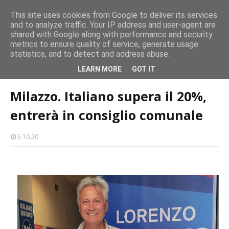
persone
This site uses cookies from Google to deliver its services
and to analyze traffic. Your IP address and user-agent are
Milazzo 28ª Sagra del Pesce a Vaccarella: il programma
shared with Google along with performance and security
EVENTI
metrics to ensure quality of service, generate usage
statistics, and to detect and address abuse.
Home page
politica
Milazzo. Italiano supera il 20%, entrerà in
LEARN MORE
GOT IT
consiglio comunale
Milazzo. Italiano supera il 20%,
entrerà in consiglio comunale
5.10.20