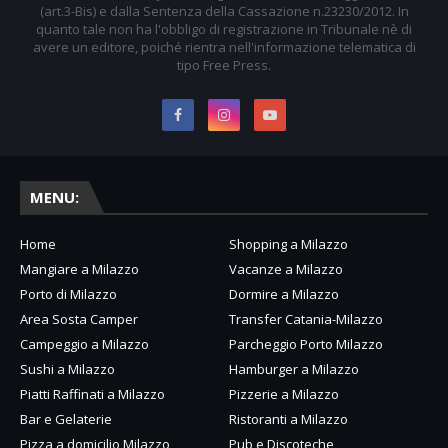
(art.3-Bis) e dalla Sentenza della Cassazione n.23230/2012. In
quanto tale non ha l'obbligo di registrazione in Tribunale nè di
avere un editore, poiché rientra nell'informazione telematica di
tipo Free Press.
MENU:
Home
Shopping a Milazzo
Mangiare a Milazzo
Vacanze a Milazzo
Porto di Milazzo
Dormire a Milazzo
Area Sosta Camper
Transfer Catania-Milazzo
Campeggio a Milazzo
Parcheggio Porto Milazzo
Sushi a Milazzo
Hamburger a Milazzo
Piatti Raffinati a Milazzo
Pizzerie a Milazzo
Bar e Gelaterie
Ristoranti a Milazzo
Pizza a domicilio Milazzo
Pub e Discoteche