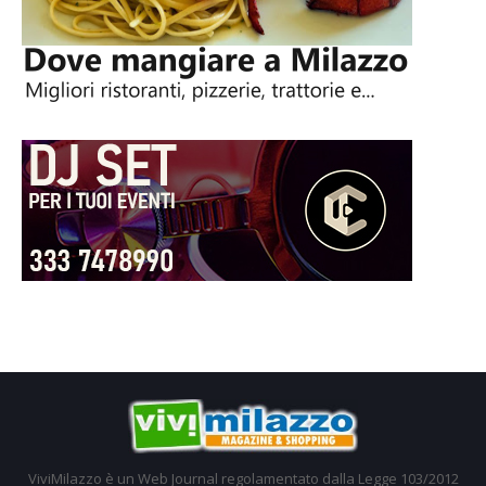
ViviMilazzo è un Web Journal regolamentato dalla Legge 103/2012