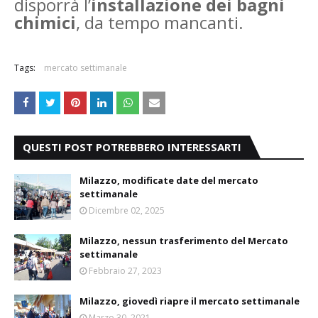
disporrà l’
installazione dei bagni
chimici
, da tempo mancanti.
Tags:
mercato settimanale
QUESTI POST POTREBBERO INTERESSARTI
Milazzo, modificate date del mercato
settimanale
Dicembre 02, 2025
Milazzo, nessun trasferimento del Mercato
settimanale
Febbraio 27, 2023
Milazzo, giovedì riapre il mercato settimanale
Marzo 30, 2021