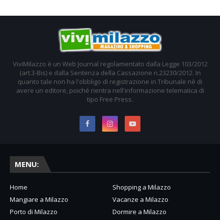
ViviMilazzo è un Web Journal regolamentato dalla Legge 103/2012
(art.3-Bis) e dalla Sentenza della Cassazione n.23230/2012. In
quanto tale non ha l'obbligo di registrazione in Tribunale nè di
avere un editore, poiché rientra nell'informazione telematica di
tipo Free Press.
MENU:
Home
Shopping a Milazzo
Mangiare a Milazzo
Vacanze a Milazzo
Porto di Milazzo
Dormire a Milazzo