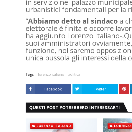
in servizio nel palazzo municipal
urbanistici fondamentali per la ri
“
Abbiamo detto al sindaco
a ch
elettorale è finita e occorre lavor
ha aggiunto Lorenzo Italiano-.Qu
suoi amministratori ovviamente, 
funzione, noi saremo opposizion
unica bussola gli interessi della co
Tags:
lorenzo italiano
politica
Facebook
Twitter
QUESTI POST POTREBBERO INTERESSARTI
LORENZO ITALIANO
LORENZO 