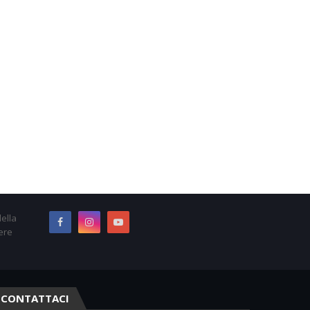
ella
ere
CONTATTACI