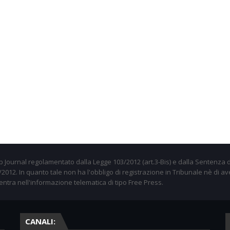
 Journal regolamentato dalla Legge 103/2012 (art.3-Bis) e dalla Sentenza d
012. In quanto tale non ha l'obbligo di registrazione in Tribunale nè di av
entra nell'informazione telematica di tipo Free Press.
CANALI: