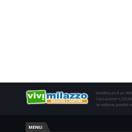
ViviMilazzo è un Web
Cassazione n.23230/2
un editore, poiché ri
MENU: