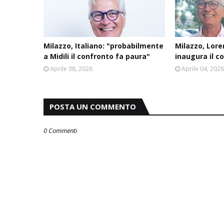
Milazzo, Italiano: "probabilmente
Milazzo, Lore
a Midili il confronto fa paura"
inaugura il c
Aprile 08, 2026
Aprile 04, 202
POSTA UN COMMENTO
0 Commenti