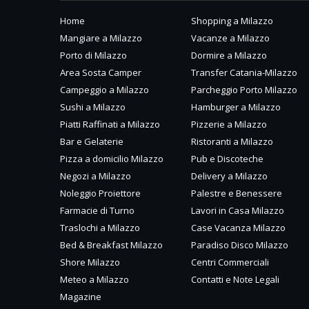
Home
Shopping a Milazzo
Mangiare a Milazzo
Vacanze a Milazzo
Porto di Milazzo
Dormire a Milazzo
Area Sosta Camper
Transfer Catania-Milazzo
Campeggio a Milazzo
Parcheggio Porto Milazzo
Sushi a Milazzo
Hamburger a Milazzo
Piatti Raffinati a Milazzo
Pizzerie a Milazzo
Bar e Gelaterie
Ristoranti a Milazzo
Pizza a domicilio Milazzo
Pub e Discoteche
Negozi a Milazzo
Delivery a Milazzo
Noleggio Proiettore
Palestre e Benessere
Farmacie di Turno
Lavori in Casa Milazzo
Traslochi a Milazzo
Case Vacanza Milazzo
Bed & Breakfast Milazzo
Paradiso Disco Milazzo
Shore Milazzo
Centri Commerciali
Meteo a Milazzo
Contatti e Note Legali
Magazine