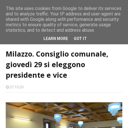
persone
This site uses cookies from Google to deliver its services
and to analyze traffic. Your IP address and user-agent are
Milazzo 28ª Sagra del Pesce a Vaccarella: il programma
shared with Google along with performance and security
EVENTI
metrics to ensure quality of service, generate usage
statistics, and to detect and address abuse.
Home page
politica
Milazzo. Consiglio comunale, giovedì 29 si
LEARN MORE
GOT IT
eleggono presidente e vice
Milazzo. Consiglio comunale,
giovedì 29 si eleggono
presidente e vice
27.10.20