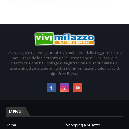
ViviMilazzo è un Web Journal regolamentato dalla Legge 103/2012
(art.3-Bis) e dalla Sentenza della Cassazione n.23230/2012. In
quanto tale non ha l'obbligo di registrazione in Tribunale nè di
avere un editore, poiché rientra nell'informazione telematica di
tipo Free Press.
MENU:
Home
Shopping a Milazzo