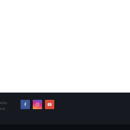
ella
ere