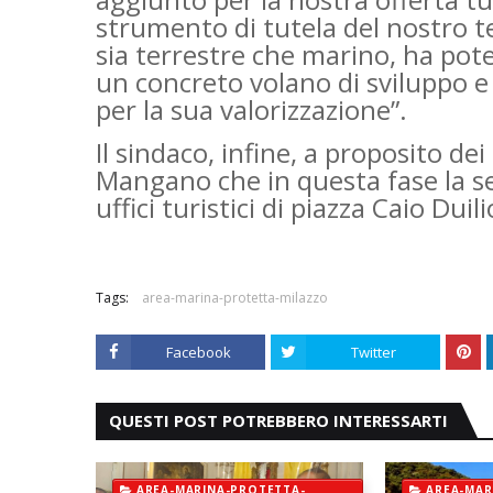
strumento di tutela del nostro te
sia terrestre che marino, ha pot
un concreto volano di sviluppo e
per la sua valorizzazione”.
Il sindaco, infine, a proposito de
Mangano che in questa fase la se
uffici turistici di piazza Caio Dui
Tags:
area-marina-protetta-milazzo
Facebook
Twitter
QUESTI POST POTREBBERO INTERESSARTI
AREA-MARINA-PROTETTA-
AREA-MAR