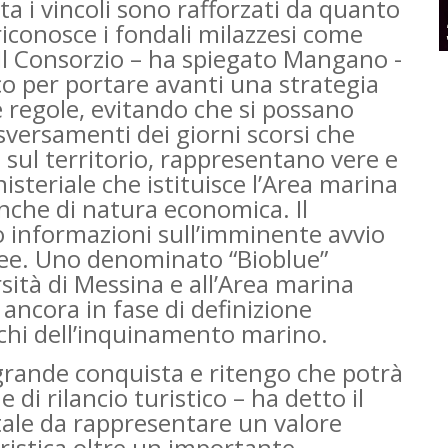
a i vincoli sono rafforzati da quanto
riconosce i fondali milazzesi come
Il Consorzio – ha spiegato Mangano -
co per portare avanti una strategia
e regole, evitando che si possano
sversamenti dei giorni scorsi che
 sul territorio, rappresentano vere e
isteriale che istituisce l’Area marina
nche di natura economica. Il
 informazioni sull’imminente avvio
opee. Uno denominato “Bioblue”
sità di Messina e all’Area marina
, ancora in fase di definizione
schi dell’inquinamento marino.
grande conquista e ritengo che potrà
 di rilancio turistico – ha detto il
tale da rappresentare un valore
ristica oltre un importante