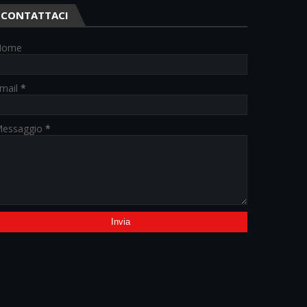
CONTATTACI
Nome
mail
*
essaggio
*