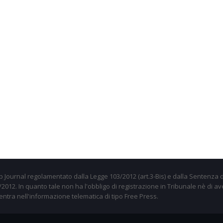
 Journal regolamentato dalla Legge 103/2012 (art.3-Bis) e dalla Sentenza d
012. In quanto tale non ha l'obbligo di registrazione in Tribunale nè di av
entra nell'informazione telematica di tipo Free Press.