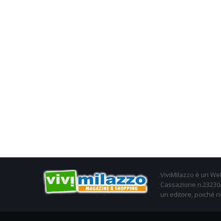
ViviMilazzo è un Web
Cassazione n.23230/2
un editore, poiché ri