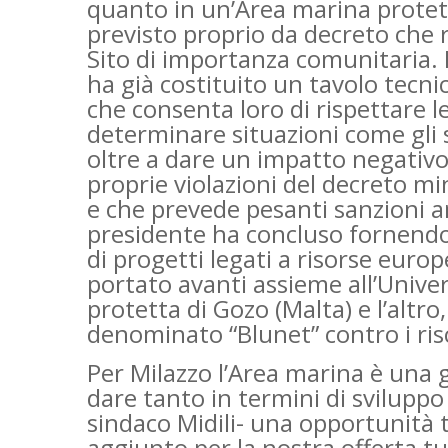
quanto in un’Area marina protett
previsto proprio da decreto che 
Sito di importanza comunitaria. 
ha già costituito un tavolo tecni
che consenta loro di rispettare l
determinare situazioni come gli 
oltre a dare un impatto negativo
proprie violazioni del decreto min
e che prevede pesanti sanzioni a
presidente ha concluso fornendo
di progetti legati a risorse eur
portato avanti assieme all’Univer
protetta di Gozo (Malta) e l’altro
denominato “Blunet” contro i ri
Per Milazzo l’Area marina è una 
dare tanto in termini di sviluppo e
sindaco Midili- una opportunità 
aggiunto per la nostra offerta tu