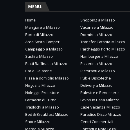
MENU:
Home
Shopping a Milazzo
Mangiare a Milazzo
Vacanze a Milazzo
Porto di Milazzo
Dormire a Milazzo
Area Sosta Camper
Transfer Catania-Milazzo
Campeggio a Milazzo
Parcheggio Porto Milazzo
Sushi a Milazzo
Hamburger a Milazzo
Piatti Raffinati a Milazzo
Pizzerie a Milazzo
Bar e Gelaterie
Ristoranti a Milazzo
Pizza a domicilio Milazzo
Pub e Discoteche
Negozi a Milazzo
Delivery a Milazzo
Noleggio Proiettore
Palestre e Benessere
Farmacie di Turno
Lavori in Casa Milazzo
Traslochi a Milazzo
Case Vacanza Milazzo
Bed & Breakfast Milazzo
Paradiso Disco Milazzo
Shore Milazzo
Centri Commerciali
Meteo a Milazzo
Contatti e Note Legali