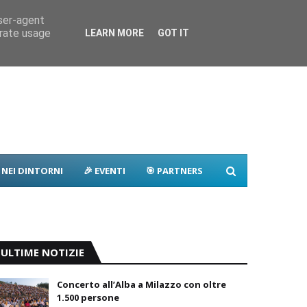
elivery
Contatti
user-agent
erate usage
LEARN MORE
GOT IT
Milazzo
 NEI DINTORNI
🎉 EVENTI
🎯 PARTNERS
ULTIME NOTIZIE
Concerto all’Alba a Milazzo con oltre
1.500 persone