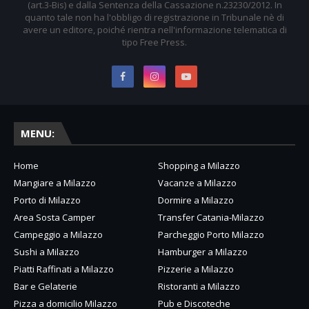
(art.3-Bis) e dalla Sentenza della Cassazione n.23230/2012. In
quanto tale non ha l'obbligo di registrazione in Tribunale nè di
avere un editore, poiché rientra nell'informazione telematica di
tipo Free Press.
MENU:
Home
Shopping a Milazzo
Mangiare a Milazzo
Vacanze a Milazzo
Porto di Milazzo
Dormire a Milazzo
Area Sosta Camper
Transfer Catania-Milazzo
Campeggio a Milazzo
Parcheggio Porto Milazzo
Sushi a Milazzo
Hamburger a Milazzo
Piatti Raffinati a Milazzo
Pizzerie a Milazzo
Bar e Gelaterie
Ristoranti a Milazzo
Pizza a domicilio Milazzo
Pub e Discoteche