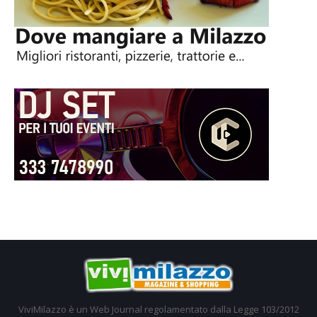
ViviMilazzo è un Web Journal regolamentato dalla Legge 103/2012