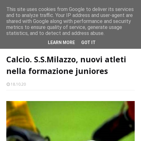
CASTELLO-MILAZZO
This site uses cookies from Google to deliver its services
and to analyze traffic. Your IP address and user-agent are
Milazzo 28ª Sagra del Pesce a Vaccarella: il programma
shared with Google along with performance and security
EVENTI
metrics to ensure quality of service, generate usage
statistics, and to detect and address abuse.
Home page
sport
Calcio. S.S.Milazzo, nuovi atleti nella formazione
LEARN MORE
GOT IT
juniores
Calcio. S.S.Milazzo, nuovi atleti
nella formazione juniores
18.10.20