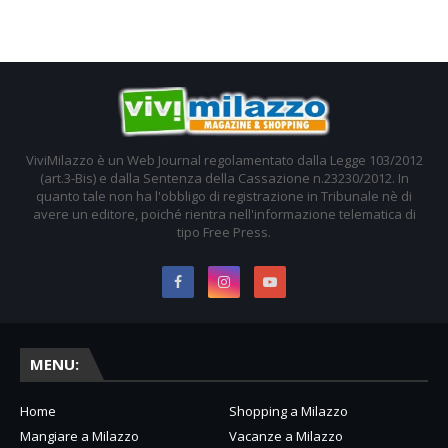
ViviMilazzo è un Web Journal regolamentato dalla Legge 103/2012
(art.3-Bis) e dalla Sentenza della Cassazione n.23230/2012. In
quanto tale non ha l'obbligo di registrazione in Tribunale nè di
avere un editore, poiché rientra nell'informazione telematica di
tipo Free Press.
MENU:
Home
Shopping a Milazzo
Mangiare a Milazzo
Vacanze a Milazzo