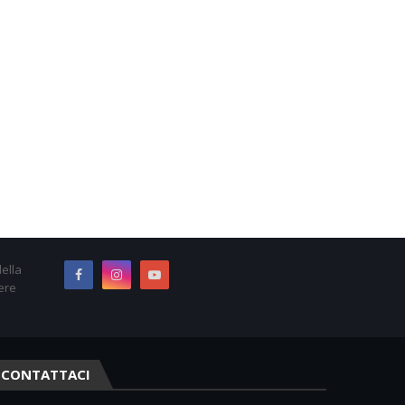
ella
ere
CONTATTACI