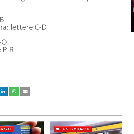
-B
na: lettere C-D
K
L-O
e P-R
LAZZO
POSTE-MILAZZO