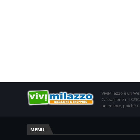
ViviMilazzo è un Web
Cassazione n.23230/2
un editore, poiché ri
MENU: