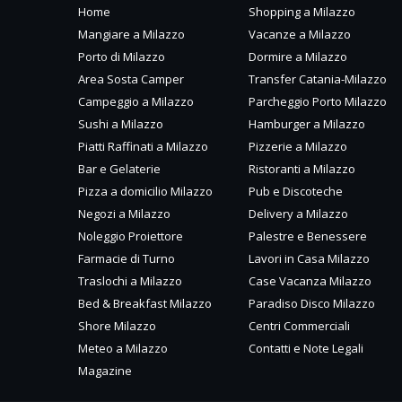
Home
Shopping a Milazzo
Mangiare a Milazzo
Vacanze a Milazzo
Porto di Milazzo
Dormire a Milazzo
Area Sosta Camper
Transfer Catania-Milazzo
Campeggio a Milazzo
Parcheggio Porto Milazzo
Sushi a Milazzo
Hamburger a Milazzo
Piatti Raffinati a Milazzo
Pizzerie a Milazzo
Bar e Gelaterie
Ristoranti a Milazzo
Pizza a domicilio Milazzo
Pub e Discoteche
Negozi a Milazzo
Delivery a Milazzo
Noleggio Proiettore
Palestre e Benessere
Farmacie di Turno
Lavori in Casa Milazzo
Traslochi a Milazzo
Case Vacanza Milazzo
Bed & Breakfast Milazzo
Paradiso Disco Milazzo
Shore Milazzo
Centri Commerciali
Meteo a Milazzo
Contatti e Note Legali
Magazine