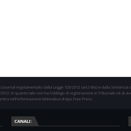
 Journal regolamentato dalla Legge 103/2012 (art.3-Bis) e dalla Sentenza d
012. In quanto tale non ha l'obbligo di registrazione in Tribunale nè di av
entra nell'informazione telematica di tipo Free Press.
CANALI: