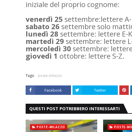
iniziale del proprio cognome:
venerdì 25
settembre:
lettere A
sabato 26
settembre solo matti
lunedì 28
settembre: lettere E-
martedì 29
settembre: lettere 
mercoledì 30
settembre: letter
giovedì 1
ottobre: lettere S-Z.
Tags:
poste-milazzo
Facebook
Twitter
QUESTI POST POTREBBERO INTERESSARTI
POSTE-MILAZZO
POSTE-MI