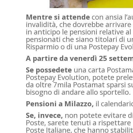
Mentre si attende
con ansia l’
invalidità, che dovrebbe arrivare
in anticipo le pensioni relative a
pensionati che siano titolari di 
Risparmio o di una Postepay Ev
A partire da venerdì 25 sette
Se possedete
una carta Postama
Postepay Evolution, potete prele
da oltre 7mila Postamat sparsi su
bisogno di andare allo sportello.
Pensio
ni a Milazzo,
il calendar
Se, invece,
non potete evitare di 
Poste, sarete tenuti a rispettare 
Poste Italiane, che hanno stabili