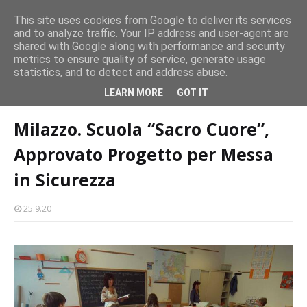
CASTELLO-MILAZZO
This site uses cookies from Google to deliver its services
and to analyze traffic. Your IP address and user-agent are
Milazzo 28ª Sagra del Pesce a Vaccarella: il programma
shared with Google along with performance and security
EVENTI
metrics to ensure quality of service, generate usage
statistics, and to detect and address abuse.
Home page
scuole
Milazzo. Scuola “Sacro Cuore”, Approvato
LEARN MORE
GOT IT
Progetto per Messa in Sicurezza
Milazzo. Scuola “Sacro Cuore”,
Approvato Progetto per Messa
in Sicurezza
25.9.20