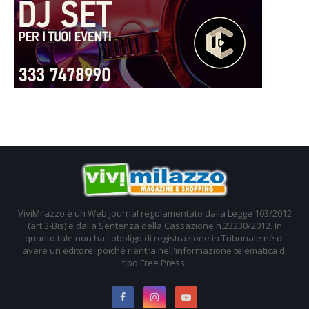
ViviMilazzo è un Web Journal regolamentato dalla Legge 103/2012
(art.3-Bis) e dalla Sentenza della Cassazione n.23230/2012. In
quanto tale non ha l'obbligo di registrazione in Tribunale nè di
avere un editore, poiché rientra nell'informazione telematica di
tipo Free Press.