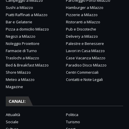
Campeggio a Milazzo
Parcheggio Porto Milazzo
Sushi a Milazzo
Hamburger a Milazzo
Piatti Raffinati a Milazzo
Pizzerie a Milazzo
Bar e Gelaterie
Ristoranti a Milazzo
Pizza a domicilio Milazzo
Pub e Discoteche
Negozi a Milazzo
Delivery a Milazzo
Noleggio Proiettore
Palestre e Benessere
Farmacie di Turno
Lavori in Casa Milazzo
Traslochi a Milazzo
Case Vacanza Milazzo
Bed & Breakfast Milazzo
Paradiso Disco Milazzo
Shore Milazzo
Centri Commerciali
Meteo a Milazzo
Contatti e Note Legali
Magazine
CANALI:
Attualità
Politica
Sociale
Turismo
Cultura
Sport