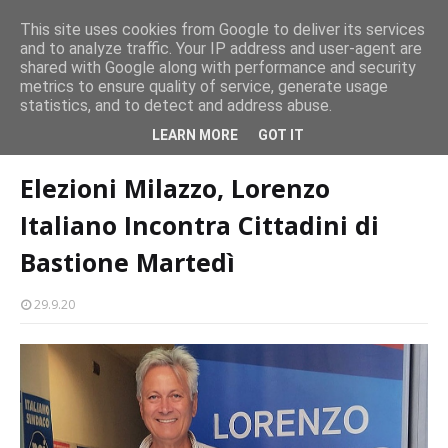
persone
This site uses cookies from Google to deliver its services
and to analyze traffic. Your IP address and user-agent are
Milazzo 28ª Sagra del Pesce a Vaccarella: il programma
shared with Google along with performance and security
EVENTI
metrics to ensure quality of service, generate usage
statistics, and to detect and address abuse.
Home page
politica
Elezioni Milazzo, Lorenzo Italiano Incontra
LEARN MORE
GOT IT
Cittadini di Bastione Martedì
Elezioni Milazzo, Lorenzo
Italiano Incontra Cittadini di
Bastione Martedì
29.9.20