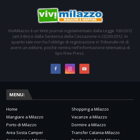
ViviMilazzo è un Web Journal regolamentato dalla Legge 103/2012
(art.3-Bis) e dalla Sentenza della Cassazione n.23230/2012. In
quanto tale non ha l'obbligo di registrazione in Tribunale nè di
avere un editore, poiché rientra nell'informazione telematica di
tipo Free Press.
MENU:
Home
Shopping a Milazzo
Mangiare a Milazzo
Vacanze a Milazzo
Porto di Milazzo
Dormire a Milazzo
Area Sosta Camper
Transfer Catania-Milazzo