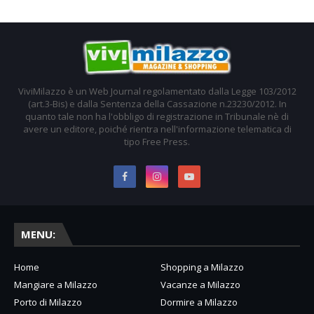
ViviMilazzo è un Web Journal regolamentato dalla Legge 103/2012
(art.3-Bis) e dalla Sentenza della Cassazione n.23230/2012. In
quanto tale non ha l'obbligo di registrazione in Tribunale nè di
avere un editore, poiché rientra nell'informazione telematica di
tipo Free Press.
MENU:
Home
Shopping a Milazzo
Mangiare a Milazzo
Vacanze a Milazzo
Porto di Milazzo
Dormire a Milazzo