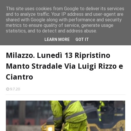
CASTELLO-MILAZZO
This site uses cookies from Google to deliver its services
and to analyze traffic. Your IP address and user-agent are
Milazzo 28ª Sagra del Pesce a Vaccarella: il programma
shared with Google along with performance and security
EVENTI
metrics to ensure quality of service, generate usage
statistics, and to detect and address abuse.
Home page
lavori in corso
Milazzo. Lunedì 13 Ripristino Manto
LEARN MORE
GOT IT
Stradale Via Luigi Rizzo e Ciantro
Milazzo. Lunedì 13 Ripristino
Manto Stradale Via Luigi Rizzo e
Ciantro
9.7.20