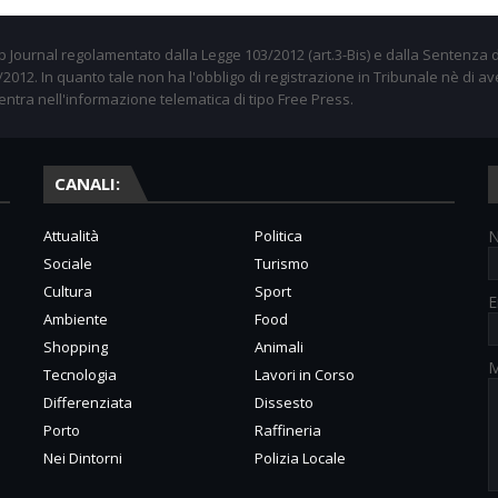
 Journal regolamentato dalla Legge 103/2012 (art.3-Bis) e dalla Sentenza d
012. In quanto tale non ha l'obbligo di registrazione in Tribunale nè di av
entra nell'informazione telematica di tipo Free Press.
CANALI:
Attualità
Politica
Sociale
Turismo
Cultura
Sport
E
Ambiente
Food
Shopping
Animali
M
Tecnologia
Lavori in Corso
Differenziata
Dissesto
Porto
Raffineria
Nei Dintorni
Polizia Locale