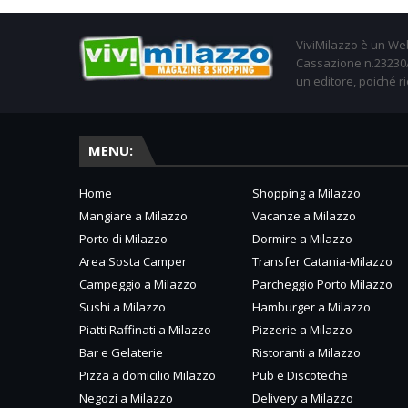
ViviMilazzo è un Web
Cassazione n.23230/2
un editore, poiché ri
MENU:
Home
Shopping a Milazzo
Mangiare a Milazzo
Vacanze a Milazzo
Porto di Milazzo
Dormire a Milazzo
Area Sosta Camper
Transfer Catania-Milazzo
Campeggio a Milazzo
Parcheggio Porto Milazzo
Sushi a Milazzo
Hamburger a Milazzo
Piatti Raffinati a Milazzo
Pizzerie a Milazzo
Bar e Gelaterie
Ristoranti a Milazzo
Pizza a domicilio Milazzo
Pub e Discoteche
Negozi a Milazzo
Delivery a Milazzo