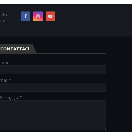
ella
ere
CONTATTACI
Nome
mail
*
essaggio
*