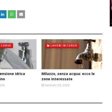
N CORSO
LAVORI IN CORSO
ensione idrica
Milazzo, senza acqua: ecco le
ino
zone interessate
2026
Gennaio 29, 2026