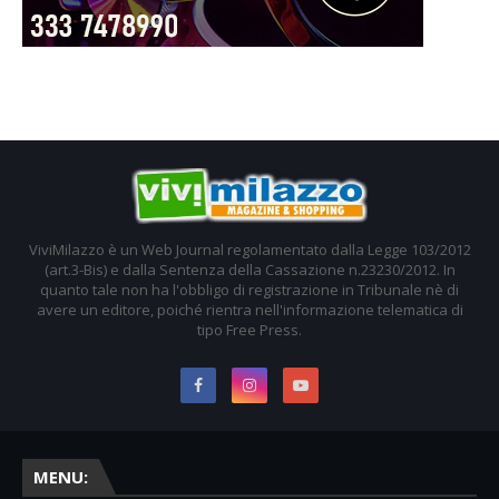
ViviMilazzo è un Web Journal regolamentato dalla Legge 103/2012
(art.3-Bis) e dalla Sentenza della Cassazione n.23230/2012. In
quanto tale non ha l'obbligo di registrazione in Tribunale nè di
avere un editore, poiché rientra nell'informazione telematica di
tipo Free Press.
MENU: