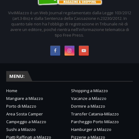
ViviMilazzo è un Web Journal regolamentato dalla Legge 103/2012
(art.3-Bis) e dalla Sentenza della Cassazione n.23230/2012. In
quanto tale non ha l'obbligo di registrazione in Tribunale nè di
avere un editore, poiché rientra nell'informazione telematica di
tipo Free Press.
MENU:
Home
Shopping a Milazzo
Mangiare a Milazzo
Vacanze a Milazzo
Porto di Milazzo
Dormire a Milazzo
Area Sosta Camper
Transfer Catania-Milazzo
Campeggio a Milazzo
Parcheggio Porto Milazzo
Sushi a Milazzo
Hamburger a Milazzo
Piatti Raffinati a Milazzo
Pizzerie a Milazzo