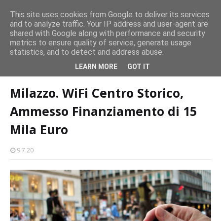
CASTELLO-MILAZZO
This site uses cookies from Google to deliver its services
and to analyze traffic. Your IP address and user-agent are
Milazzo 28ª Sagra del Pesce a Vaccarella: il programma
shared with Google along with performance and security
EVENTI
metrics to ensure quality of service, generate usage
statistics, and to detect and address abuse.
Home page
tecnologia
Milazzo. WiFi Centro Storico, Ammesso
LEARN MORE
GOT IT
Finanziamento di 15 Mila Euro
Milazzo. WiFi Centro Storico,
Ammesso Finanziamento di 15
Mila Euro
9.7.20