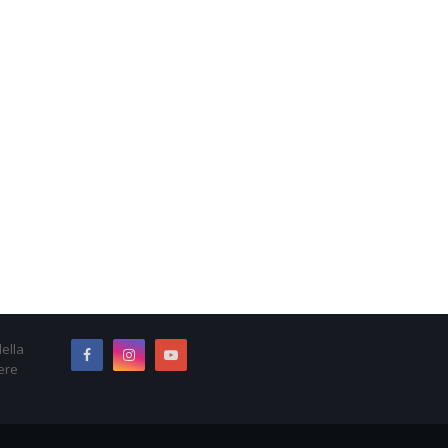
ella
ere