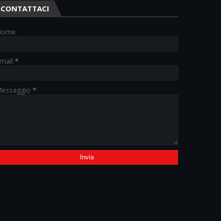
CONTATTACI
Nome
mail
*
essaggio
*