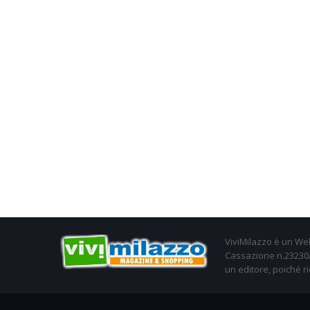
ViviMilazzo è un Web
Cassazione n.23230/2
un editore, poiché ri