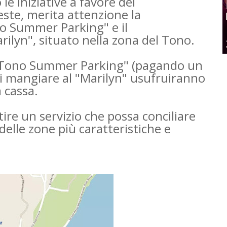
e iniziative a favore dei
este, merita attenzione la
no Summer Parking" e il
rilyn", situato nella zona del Tono.
"Tono Summer Parking" (pagando un
 di mangiare al "Marilyn" usufruiranno
a cassa.
re un servizio che possa conciliare
elle zone più caratteristiche e