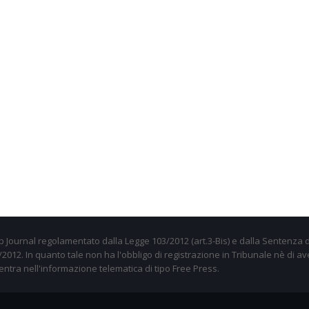
 Journal regolamentato dalla Legge 103/2012 (art.3-Bis) e dalla Sentenza d
012. In quanto tale non ha l'obbligo di registrazione in Tribunale nè di av
entra nell'informazione telematica di tipo Free Press.