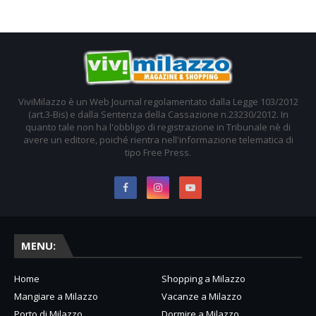
ViviMilazzo è un Web Journal regolamentato dalla Legge 103/2012
(art.3-Bis) e dalla Sentenza della Cassazione n.23230/2012. In
quanto tale non ha l'obbligo di registrazione in Tribunale nè di
avere un editore, poiché rientra nell'informazione telematica di
tipo Free Press.
MENU:
Home
Shopping a Milazzo
Mangiare a Milazzo
Vacanze a Milazzo
Porto di Milazzo
Dormire a Milazzo