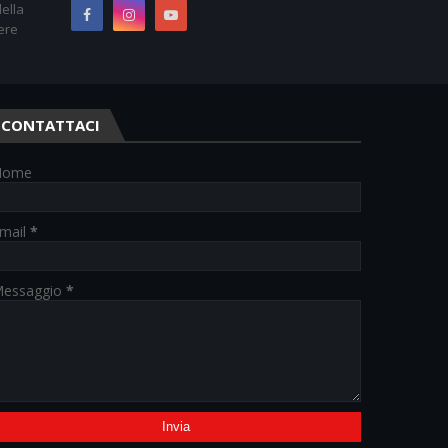
ella
ere
CONTATTACI
Nome
mail
*
essaggio
*