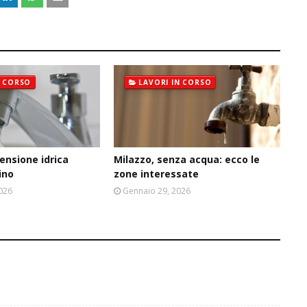
N CORSO
LAVORI IN CORSO
ensione idrica
Milazzo, senza acqua: ecco le
ino
zone interessate
2026
Gennaio 29, 2026