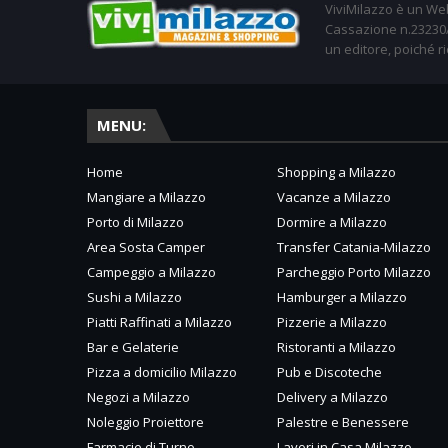
ViviMilazzo è un Web
Cassazione n.23230/2
un editore, poiché ri
MENU:
Home
Shopping a Milazzo
Mangiare a Milazzo
Vacanze a Milazzo
Porto di Milazzo
Dormire a Milazzo
Area Sosta Camper
Transfer Catania-Milazzo
Campeggio a Milazzo
Parcheggio Porto Milazzo
Sushi a Milazzo
Hamburger a Milazzo
Piatti Raffinati a Milazzo
Pizzerie a Milazzo
Bar e Gelaterie
Ristoranti a Milazzo
Pizza a domicilio Milazzo
Pub e Discoteche
Negozi a Milazzo
Delivery a Milazzo
Noleggio Proiettore
Palestre e Benessere
Farmacie di Turno
Lavori in Casa Milazzo