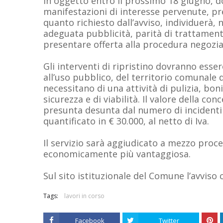
in oggetto entro il prossimo 18 giugno, d
manifestazioni di interesse pervenute, pr
quanto richiesto dall’avviso, individuerà, 
adeguata pubblicità, parità di trattament
presentare offerta alla procedura negozia
Gli interventi di ripristino dovranno esser
all’uso pubblico, del territorio comunale d
necessitano di una attività di pulizia, bonif
sicurezza e di viabilità. Il valore della c
presunta desunta dal numero di incidenti v
quantificato in € 30.000, al netto di Iva.
Il servizio sarà aggiudicato a mezzo proce
economicamente più vantaggiosa.
Sul sito istituzionale del Comune l’avviso 
Tags:
lavori in corso
Facebook
Twitter