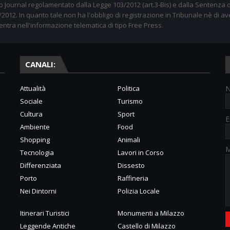
 Journal regolamentato dalla Legge 103/2012 (art.3-Bis) e dalla Sentenza d
012. In quanto tale non ha l'obbligo di registrazione in Tribunale nè di av
entra nell'informazione telematica di tipo Free Press.
CANALI:
Attualità
Politica
Sociale
Turismo
Cultura
Sport
E
Ambiente
Food
Shopping
Animali
M
Tecnologia
Lavori in Corso
Differenziata
Dissesto
Porto
Raffineria
Nei Dintorni
Polizia Locale
Itinerari Turistici
Monumenti a Milazzo
Leggende Antiche
Castello di Milazzo