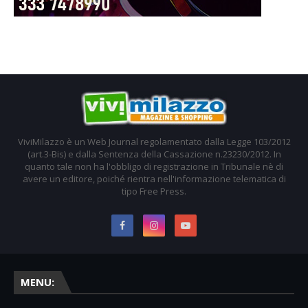
ViviMilazzo è un Web Journal regolamentato dalla Legge 103/2012
(art.3-Bis) e dalla Sentenza della Cassazione n.23230/2012. In
quanto tale non ha l'obbligo di registrazione in Tribunale nè di
avere un editore, poiché rientra nell'informazione telematica di
tipo Free Press.
MENU: