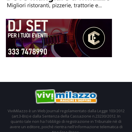
ViviMilazzo è un Web Journal regolamentato dalla Legge 103/2012
(art.3-Bis) e dalla Sentenza della Cassazione n.23230/2012. In
quanto tale non ha l'obbligo di registrazione in Tribunale nè di
avere un editore, poiché rientra nell'informazione telematica di