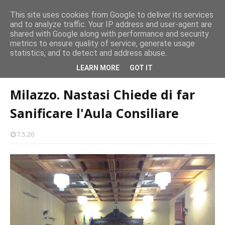
Concerto all’Alba a Milazzo con oltre 1.500 persone
This site uses cookies from Google to deliver its services
CASTELLO-MILAZZO
and to analyze traffic. Your IP address and user-agent are
Milazzo 28ª Sagra del Pesce a Vaccarella: il programma
shared with Google along with performance and security
metrics to ensure quality of service, generate usage
EVENTI
statistics, and to detect and address abuse.
Home page
coronavirus
Milazzo. Nastasi Chiede di far Sanificare
LEARN MORE
GOT IT
l'Aula Consiliare
Milazzo. Nastasi Chiede di far
Sanificare l'Aula Consiliare
7.5.20