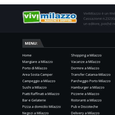
ViviMilazzo è un Web
Cassazione n.23230/2
un editore, poiché ri
MENU:
Home
Shopping a Milazzo
Mangiare a Milazzo
Vacanze a Milazzo
Porto di Milazzo
Dormire a Milazzo
Area Sosta Camper
Transfer Catania-Milazzo
Campeggio a Milazzo
Parcheggio Porto Milazzo
Sushi a Milazzo
Hamburger a Milazzo
Piatti Raffinati a Milazzo
Pizzerie a Milazzo
Bar e Gelaterie
Ristoranti a Milazzo
Pizza a domicilio Milazzo
Pub e Discoteche
Negozi a Milazzo
Delivery a Milazzo