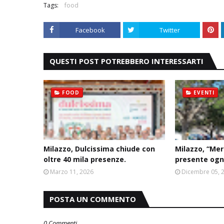
Tags:
food
Facebook
Twitter
QUESTI POST POTREBBERO INTERESSARTI
FOOD
EVENTI
Milazzo, Dulcissima chiude con
Milazzo, “Mer
oltre 40 mila presenze.
presente ogn
Marzo 11, 2026
Dicembre 05, 
POSTA UN COMMENTO
0 Commenti