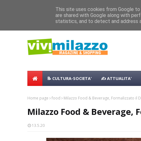
Home
Shopping
Food
Vacanze
B & B
Case Vaca
This site uses cookies from Google to d
are shared with Google along with perf
Milazzo 28ª Sagra del Pesce a Vaccare
NEWS:
statistics, and to detect and address 
📝 CULTURA-SOCIETA'
✍ ATTUALITA'
Home page
food
Milazzo Food & Beverage, Formalizzato il Di
Milazzo Food & Beverage, Fo
13.5.20