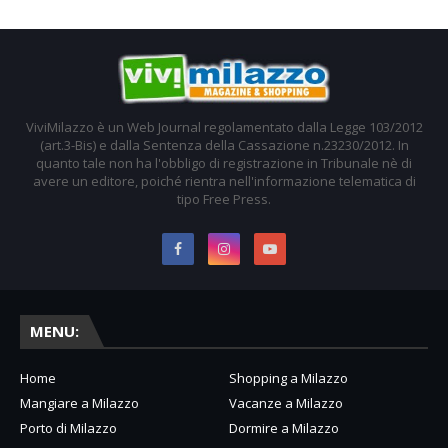
ViviMilazzo è un Web Journal regolamentato dalla Legge 103/2012
(art.3-Bis) e dalla Sentenza della Cassazione n.23230/2012. In
quanto tale non ha l'obbligo di registrazione in Tribunale nè di
avere un editore, poiché rientra nell'informazione telematica di
tipo Free Press.
MENU:
Home
Shopping a Milazzo
Mangiare a Milazzo
Vacanze a Milazzo
Porto di Milazzo
Dormire a Milazzo