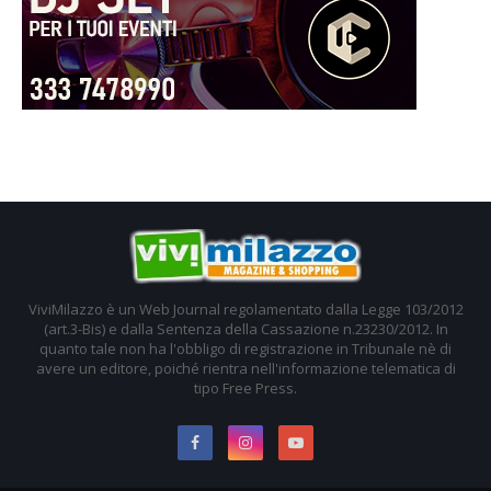
ViviMilazzo è un Web Journal regolamentato dalla Legge 103/2012
(art.3-Bis) e dalla Sentenza della Cassazione n.23230/2012. In
quanto tale non ha l'obbligo di registrazione in Tribunale nè di
avere un editore, poiché rientra nell'informazione telematica di
tipo Free Press.