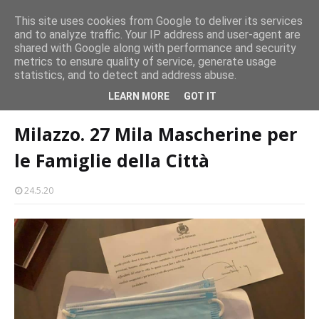
CASTELLO-MILAZZO
This site uses cookies from Google to deliver its services
and to analyze traffic. Your IP address and user-agent are
Milazzo 28ª Sagra del Pesce a Vaccarella: il programma
shared with Google along with performance and security
EVENTI
metrics to ensure quality of service, generate usage
statistics, and to detect and address abuse.
Home page
coronavirus
Milazzo. 27 Mila Mascherine per le Famiglie
LEARN MORE
GOT IT
della Città
Milazzo. 27 Mila Mascherine per
le Famiglie della Città
24.5.20