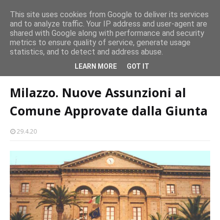
persone
This site uses cookies from Google to deliver its services
and to analyze traffic. Your IP address and user-agent are
Milazzo 28ª Sagra del Pesce a Vaccarella: il programma
shared with Google along with performance and security
EVENTI
metrics to ensure quality of service, generate usage
statistics, and to detect and address abuse.
Home page
precari
Milazzo. Nuove Assunzioni al Comune Approvate
LEARN MORE
GOT IT
dalla Giunta
Milazzo. Nuove Assunzioni al
Comune Approvate dalla Giunta
29.4.20