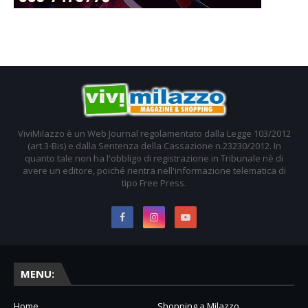
ViviMilazzo è un Web Journal regolamentato dalla Legge 103/2012
(art.3-Bis) e dalla Sentenza della Cassazione n.23230/2012. In
quanto tale non ha l'obbligo di registrazione in Tribunale nè di
avere un editore, poiché rientra nell'informazione telematica di
tipo Free Press.
MENU:
Home
Shopping a Milazzo