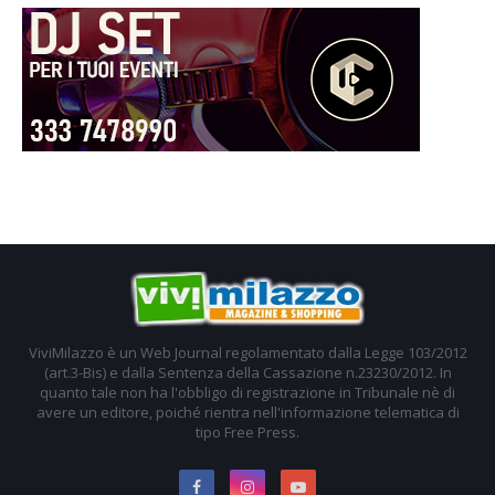
ViviMilazzo è un Web Journal regolamentato dalla Legge 103/2012
(art.3-Bis) e dalla Sentenza della Cassazione n.23230/2012. In
quanto tale non ha l'obbligo di registrazione in Tribunale nè di
avere un editore, poiché rientra nell'informazione telematica di
tipo Free Press.