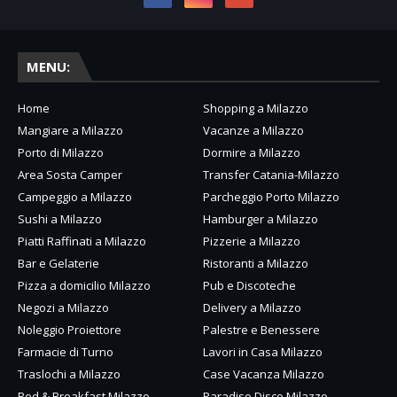
MENU:
Home
Shopping a Milazzo
Mangiare a Milazzo
Vacanze a Milazzo
Porto di Milazzo
Dormire a Milazzo
Area Sosta Camper
Transfer Catania-Milazzo
Campeggio a Milazzo
Parcheggio Porto Milazzo
Sushi a Milazzo
Hamburger a Milazzo
Piatti Raffinati a Milazzo
Pizzerie a Milazzo
Bar e Gelaterie
Ristoranti a Milazzo
Pizza a domicilio Milazzo
Pub e Discoteche
Negozi a Milazzo
Delivery a Milazzo
Noleggio Proiettore
Palestre e Benessere
Farmacie di Turno
Lavori in Casa Milazzo
Traslochi a Milazzo
Case Vacanza Milazzo
Bed & Breakfast Milazzo
Paradiso Disco Milazzo