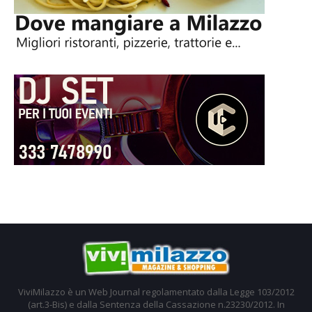
ViviMilazzo è un Web Journal regolamentato dalla Legge 103/2012
(art.3-Bis) e dalla Sentenza della Cassazione n.23230/2012. In