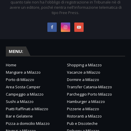
quanto tale non ha l'obbligo di registrazione in Tribunale nè di
avere un editore, poiché rientra nell'informazione telematica di
tipo Free Press.
MENU:
Home
Shopping a Milazzo
Mangiare a Milazzo
Vacanze a Milazzo
Porto di Milazzo
Dormire a Milazzo
Area Sosta Camper
Transfer Catania-Milazzo
Campeggio a Milazzo
Parcheggio Porto Milazzo
Sushi a Milazzo
Hamburger a Milazzo
Piatti Raffinati a Milazzo
Pizzerie a Milazzo
Bar e Gelaterie
Ristoranti a Milazzo
Pizza a domicilio Milazzo
Pub e Discoteche
Negozi a Milazzo
Delivery a Milazzo