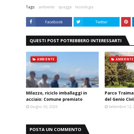
Tags:
ambiente
spiagge
tecnologia
Facebook
Twitter
QUESTI POST POTREBBERO INTERESSARTI
AMBIENTE
AMBIENTE
Milazzo, riciclo imballaggi in
Parco Traimar
acciaio: Comune premiato
del Genio Civi
Giugno 30, 2026
Settembre 12,
POSTA UN COMMENTO