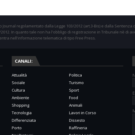
 Journal regolamentato dalla Legge 103/2012 (art.3-Bis) e dalla Sentenza d
012. In quanto tale non ha l'obbligo di registrazione in Tribunale nè di av
entra nell'informazione telematica di tipo Free Press.
CANALI:
Attualità
Politica
Sociale
Turismo
Cultura
Sport
E
Ambiente
Food
Shopping
Animali
M
Tecnologia
Lavori in Corso
Differenziata
Dissesto
Porto
Raffineria