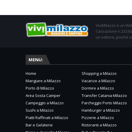
ViviMilazzo è un Web
Cassazione n.23230/2
un editore, poiché ri
MENU:
Home
Shopping a Milazzo
Mangiare a Milazzo
Vacanze a Milazzo
Porto di Milazzo
Dormire a Milazzo
Area Sosta Camper
Transfer Catania-Milazzo
Campeggio a Milazzo
Parcheggio Porto Milazzo
Sushi a Milazzo
Hamburger a Milazzo
Piatti Raffinati a Milazzo
Pizzerie a Milazzo
Bar e Gelaterie
Ristoranti a Milazzo