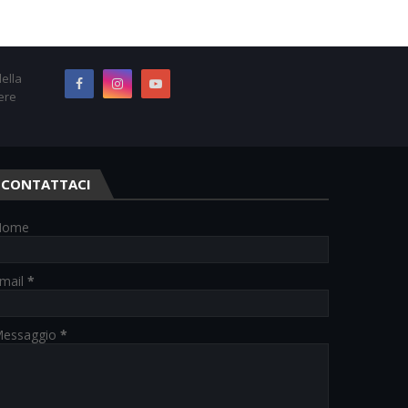
ella
ere
CONTATTACI
Nome
mail
*
essaggio
*