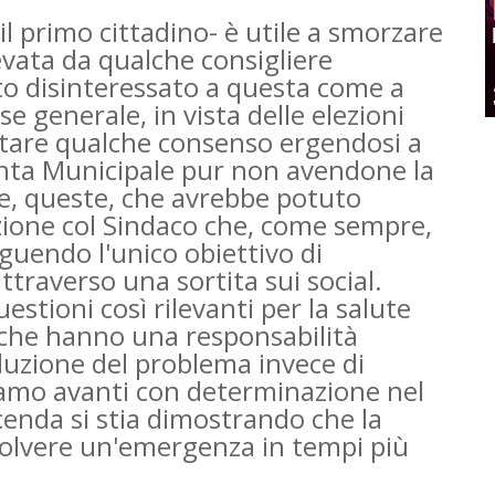
l primo cittadino- è utile a smorzare
evata da qualche consigliere
to disinteressato a questa come a
se generale, in vista delle elezioni
tare qualche consenso ergendosi a
iunta Municipale pur non avendone la
e, queste, che avrebbe potuto
zione col Sindaco che, come sempre,
uendo l'unico obiettivo di
ttraverso una sortita sui social.
uestioni così rilevanti per la salute
li che hanno una responsabilità
oluzione del problema invece di
ndiamo avanti con determinazione nel
enda si stia dimostrando che la
risolvere un'emergenza in tempi più