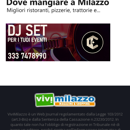
ViviMilazzo è un Web Journal regolamentato dalla Legge 103/2012
(art.3-Bis) e dalla Sentenza della Cassazione n.23230/2012. In
quanto tale non ha l'obbligo di registrazione in Tribunale nè di
avere un editore, poiché rientra nell'informazione telematica di