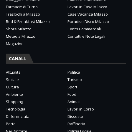
Farmacie di Turno
Lavori in Casa Milazzo
Traslochi a Milazzo
Case Vacanza Milazzo
Bed & Breakfast Milazzo
Paradiso Disco Milazzo
Shore Milazzo
Centri Commerciali
Meteo a Milazzo
Contatti e Note Legali
Magazine
CANALI:
Attualità
Politica
Sociale
Turismo
Cultura
Sport
Ambiente
Food
Shopping
Animali
Tecnologia
Lavori in Corso
Differenziata
Dissesto
Porto
Raffineria
Nei Dintorni
Polizia Locale