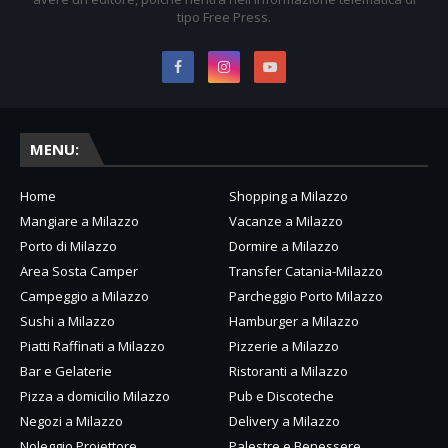
tipo Free Press.
MENU:
Home
Shopping a Milazzo
Mangiare a Milazzo
Vacanze a Milazzo
Porto di Milazzo
Dormire a Milazzo
Area Sosta Camper
Transfer Catania-Milazzo
Campeggio a Milazzo
Parcheggio Porto Milazzo
Sushi a Milazzo
Hamburger a Milazzo
Piatti Raffinati a Milazzo
Pizzerie a Milazzo
Bar e Gelaterie
Ristoranti a Milazzo
Pizza a domicilio Milazzo
Pub e Discoteche
Negozi a Milazzo
Delivery a Milazzo
Noleggio Proiettore
Palestre e Benessere