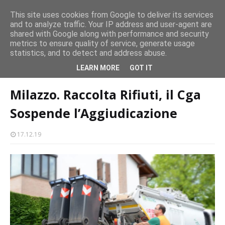
CASTELLO-MILAZZO
This site uses cookies from Google to deliver its services
and to analyze traffic. Your IP address and user-agent are
Milazzo 28ª Sagra del Pesce a Vaccarella: il programma
shared with Google along with performance and security
metrics to ensure quality of service, generate usage
EVENTI
statistics, and to detect and address abuse.
Home page
raccolta rifiuti
Milazzo. Raccolta Rifiuti, il Cga Sospende
LEARN MORE
GOT IT
l’Aggiudicazione
Milazzo. Raccolta Rifiuti, il Cga
Sospende l’Aggiudicazione
17.12.19