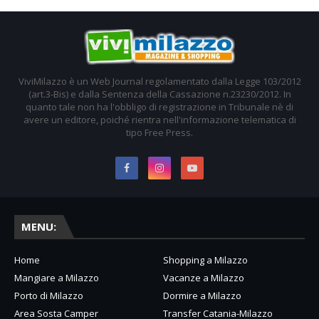
ViviMilazzo è un Web Journal regolamentato dalla Legge 103/2012
(art.3-Bis) e dalla Sentenza della Cassazione n.23230/2012. In
quanto tale non ha l'obbligo di registrazione in Tribunale nè di
avere un editore, poiché rientra nell'informazione telematica di
tipo Free Press.
MENU:
Home
Shopping a Milazzo
Mangiare a Milazzo
Vacanze a Milazzo
Porto di Milazzo
Dormire a Milazzo
Area Sosta Camper
Transfer Catania-Milazzo