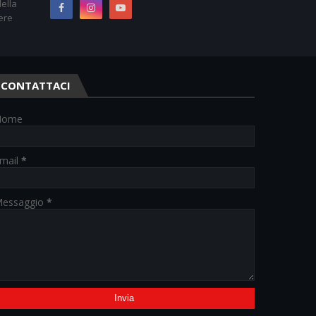
ella
ere
CONTATTACI
Nome
mail
*
essaggio
*