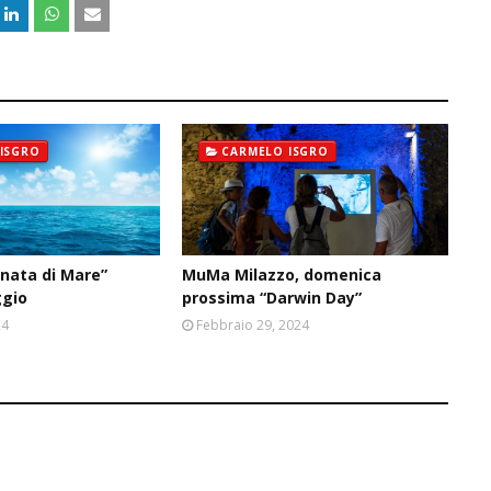
ISGRO
CARMELO ISGRO
rnata di Mare”
MuMa Milazzo, domenica
ggio
prossima “Darwin Day”
24
Febbraio 29, 2024