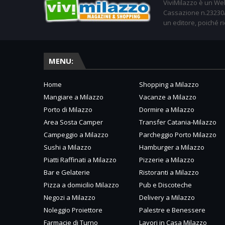
ViviMilazzo è un Web
Cassazione n.23230/2
un editore, poiché ri
MENU:
Home
Shopping a Milazzo
Mangiare a Milazzo
Vacanze a Milazzo
Porto di Milazzo
Dormire a Milazzo
Area Sosta Camper
Transfer Catania-Milazzo
Campeggio a Milazzo
Parcheggio Porto Milazzo
Sushi a Milazzo
Hamburger a Milazzo
Piatti Raffinati a Milazzo
Pizzerie a Milazzo
Bar e Gelaterie
Ristoranti a Milazzo
Pizza a domicilio Milazzo
Pub e Discoteche
Negozi a Milazzo
Delivery a Milazzo
Noleggio Proiettore
Palestre e Benessere
Farmacie di Turno
Lavori in Casa Milazzo