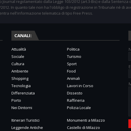
 Journal regolamentato dalla Legge 103/2012 (art.3-Bis) e dalla Sentenza d
012. In quanto tale non ha l'obbligo di registrazione in Tribunale nè di av
entra nell'informazione telematica di tipo Free Press.
CANALI:
Attualità
Politica
Sociale
Turismo
Cultura
Sport
E
Ambiente
Food
Shopping
Animali
M
Tecnologia
Lavori in Corso
Differenziata
Dissesto
Porto
Raffineria
Nei Dintorni
Polizia Locale
Itinerari Turistici
Monumenti a Milazzo
Leggende Antiche
Castello di Milazzo