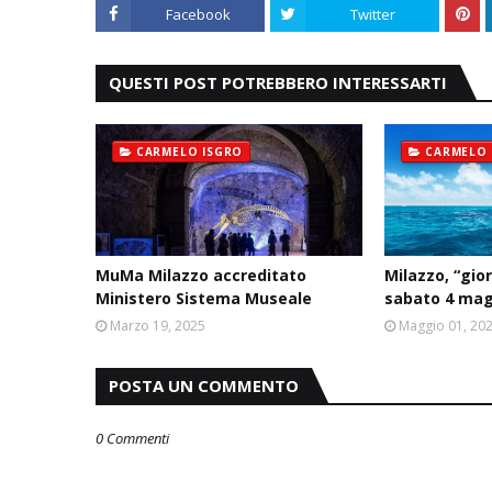
Facebook
Twitter
QUESTI POST POTREBBERO INTERESSARTI
CARMELO ISGRO
CARMELO 
MuMa Milazzo accreditato
Milazzo, “gio
Ministero Sistema Museale
sabato 4 ma
Marzo 19, 2025
Maggio 01, 20
POSTA UN COMMENTO
0 Commenti