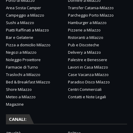
Porto di Milazzo
Dormire a Milazzo
Area Sosta Camper
Transfer Catania-Milazzo
Campeggio a Milazzo
Parcheggio Porto Milazzo
Sushi a Milazzo
Hamburger a Milazzo
Piatti Raffinati a Milazzo
Pizzerie a Milazzo
Bar e Gelaterie
Ristoranti a Milazzo
Pizza a domicilio Milazzo
Pub e Discoteche
Negozi a Milazzo
Delivery a Milazzo
Noleggio Proiettore
Palestre e Benessere
Farmacie di Turno
Lavori in Casa Milazzo
Traslochi a Milazzo
Case Vacanza Milazzo
Bed & Breakfast Milazzo
Paradiso Disco Milazzo
Shore Milazzo
Centri Commerciali
Meteo a Milazzo
Contatti e Note Legali
Magazine
CANALI: