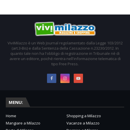
ViviMilazzo è un Web Journal regolamentato dalla Legge 103/2012
(art.3-Bis) e dalla Sentenza della Cassazione n.23230/2012. In
quanto tale non ha l'obbligo di registrazione in Tribunale nè di
avere un editore, poiché rientra nell'informazione telematica di
tipo Free Press.
MENU:
Home
Shopping a Milazzo
Mangiare a Milazzo
Vacanze a Milazzo