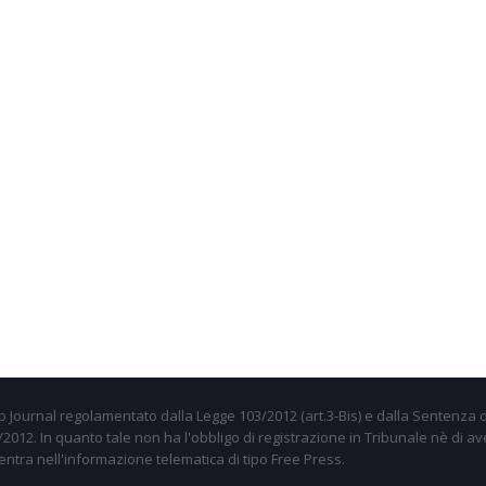
 Journal regolamentato dalla Legge 103/2012 (art.3-Bis) e dalla Sentenza d
012. In quanto tale non ha l'obbligo di registrazione in Tribunale nè di av
entra nell'informazione telematica di tipo Free Press.