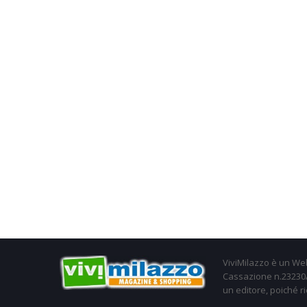
ViviMilazzo è un Web
Cassazione n.23230/2
un editore, poiché ri