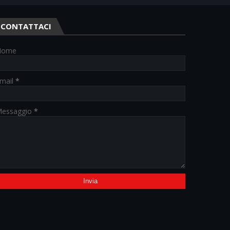
CONTATTACI
Nome
mail
*
essaggio
*