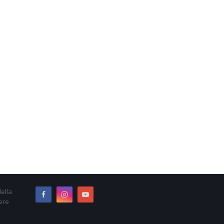
ella
ere