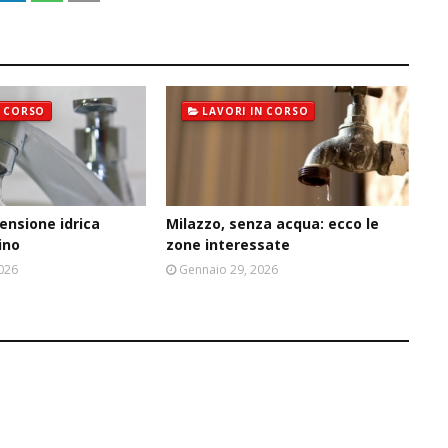
N CORSO
LAVORI IN CORSO
ensione idrica
Milazzo, senza acqua: ecco le
ino
zone interessate
2026
Gennaio 29, 2026