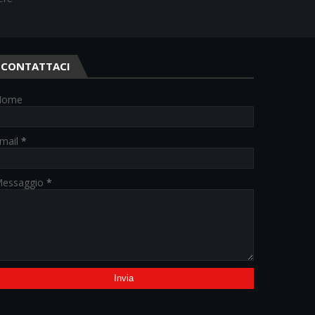
CONTATTACI
Nome
mail
*
essaggio
*