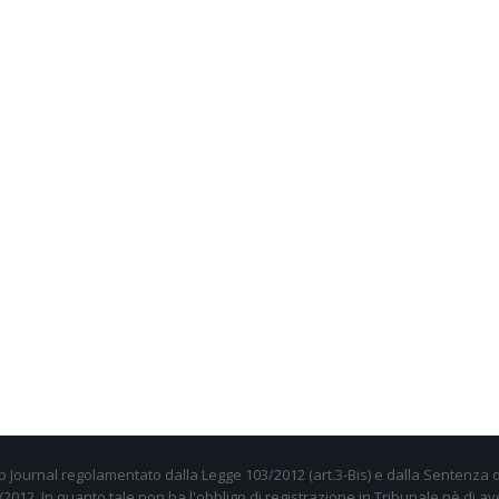
 Journal regolamentato dalla Legge 103/2012 (art.3-Bis) e dalla Sentenza d
012. In quanto tale non ha l'obbligo di registrazione in Tribunale nè di av