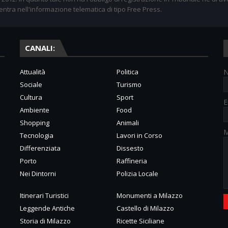
entra nell'informazione telematica di tipo Free Press.
CANALI:
Attualità
Politica
Sociale
Turismo
Cultura
Sport
E
Ambiente
Food
Shopping
Animali
M
Tecnologia
Lavori in Corso
Differenziata
Dissesto
Porto
Raffineria
Nei Dintorni
Polizia Locale
Itinerari Turistici
Monumenti a Milazzo
Leggende Antiche
Castello di Milazzo
Storia di Milazzo
Ricette Siciliane