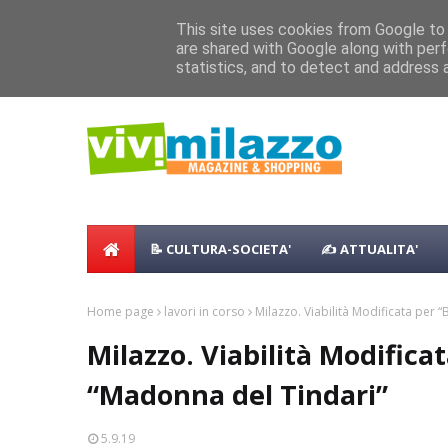
Home
Shopping
Food
Vacanze
B & B
Case Vaca
Concerto all’Alba a Milazzo con oltre 
This site uses cookies from Google to d
are shared with Google along with perf
NEWS:
Milazzo 28ª Sagra del Pesce a Vaccare
statistics, and to detect and address 
📝 CULTURA-SOCIETA'
✍ ATTUALITA'
Home page
lavori in corso
Milazzo. Viabilità Modificata per 
Milazzo. Viabilità Modificat
“Madonna del Tindari”
5.9.19