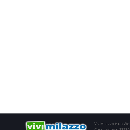
ViviMilazzo è un Web
Cassazione n.23230/2