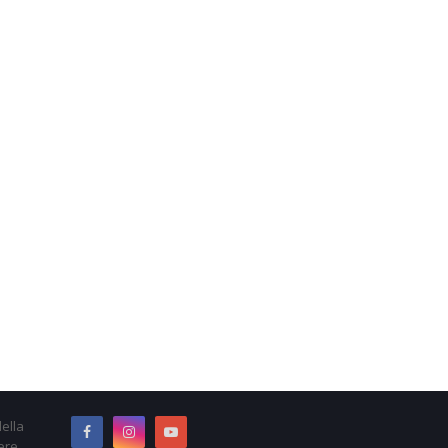
ella
ere