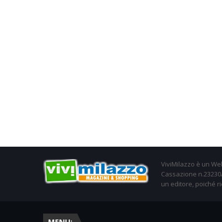
ViviMilazzo è un Web
Cassazione n.23230/2
un editore, poiché ri
MENU: