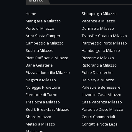
Home
Shopping a Milazzo
Mangiare a Milazzo
Vacanze a Milazzo
Porto di Milazzo
Dormire a Milazzo
Area Sosta Camper
Transfer Catania-Milazzo
Campeggio a Milazzo
Parcheggio Porto Milazzo
Sushi a Milazzo
Hamburger a Milazzo
Piatti Raffinati a Milazzo
Pizzerie a Milazzo
Bar e Gelaterie
Ristoranti a Milazzo
Pizza a domicilio Milazzo
Pub e Discoteche
Negozi a Milazzo
Delivery a Milazzo
Noleggio Proiettore
Palestre e Benessere
Farmacie di Turno
Lavori in Casa Milazzo
Traslochi a Milazzo
Case Vacanza Milazzo
Bed & Breakfast Milazzo
Paradiso Disco Milazzo
Shore Milazzo
Centri Commerciali
Meteo a Milazzo
Contatti e Note Legali
Magazine