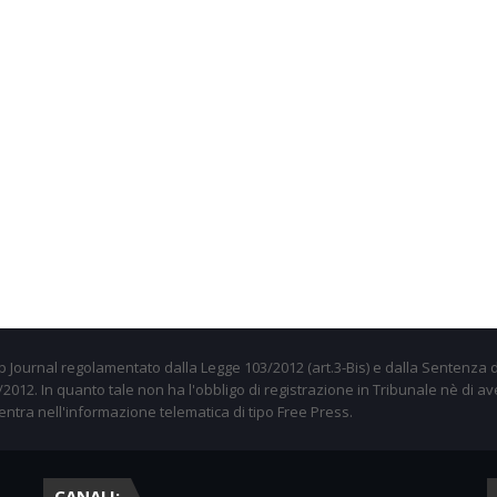
 Journal regolamentato dalla Legge 103/2012 (art.3-Bis) e dalla Sentenza d
012. In quanto tale non ha l'obbligo di registrazione in Tribunale nè di av
entra nell'informazione telematica di tipo Free Press.
CANALI: