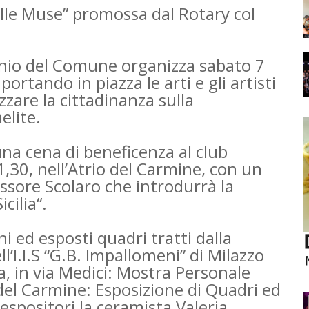
lle Muse” promossa dal Rotary col
cinio del Comune organizza sabato 7
rtando in piazza le arti e gli artisti
izzare la cittadinanza sulla
elite.
 una cena di beneficenza al club
1,30, nell’Atrio del Carmine, con un
ssore Scolaro che introdurrà la
cilia“.
i ed esposti quadri tratti dalla
ll’I.I.S “G.B. Impallomeni” di Milazzo
ra, in via Medici: Mostra Personale
o del Carmine: Esposizione di Quadri ed
 espositori la ceramista Valeria