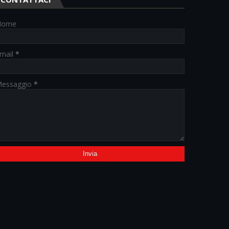
Nome
mail
*
essaggio
*