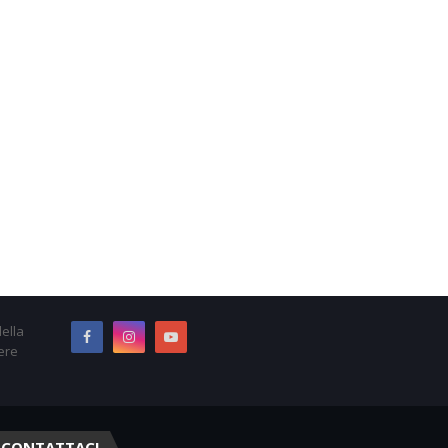
ella
ere
CONTATTACI