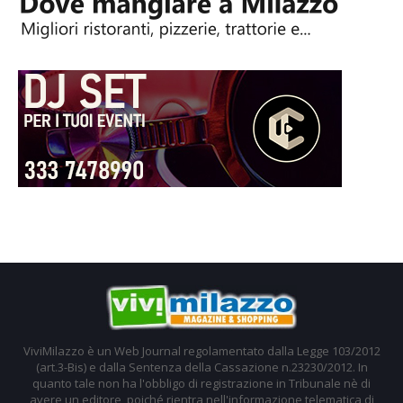
ViviMilazzo è un Web Journal regolamentato dalla Legge 103/2012
(art.3-Bis) e dalla Sentenza della Cassazione n.23230/2012. In
quanto tale non ha l'obbligo di registrazione in Tribunale nè di
avere un editore, poiché rientra nell'informazione telematica di