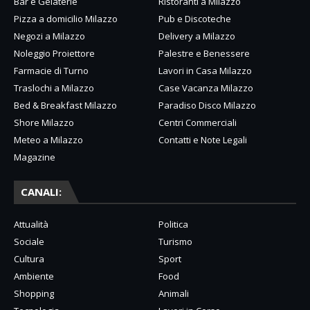
Bar e Gelaterie
Ristoranti a Milazzo
Pizza a domicilio Milazzo
Pub e Discoteche
Negozi a Milazzo
Delivery a Milazzo
Noleggio Proiettore
Palestre e Benessere
Farmacie di Turno
Lavori in Casa Milazzo
Traslochi a Milazzo
Case Vacanza Milazzo
Bed & Breakfast Milazzo
Paradiso Disco Milazzo
Shore Milazzo
Centri Commerciali
Meteo a Milazzo
Contatti e Note Legali
Magazine
CANALI:
Attualità
Politica
Sociale
Turismo
Cultura
Sport
Ambiente
Food
Shopping
Animali