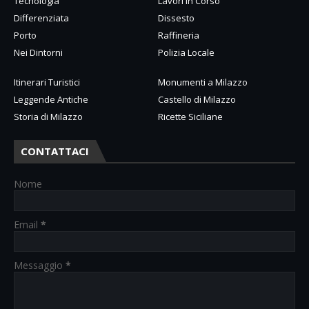
Tecnologia
Lavori in Corso
Differenziata
Dissesto
Porto
Raffineria
Nei Dintorni
Polizia Locale
Itinerari Turistici
Monumenti a Milazzo
Leggende Antiche
Castello di Milazzo
Storia di Milazzo
Ricette Siciliane
CONTATTACI
Nome
Email
*
Messaggio
*