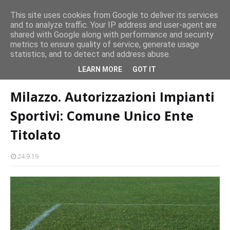
CASTELLO-MILAZZO
This site uses cookies from Google to deliver its services
and to analyze traffic. Your IP address and user-agent are
Milazzo 28ª Sagra del Pesce a Vaccarella: il programma
shared with Google along with performance and security
EVENTI
metrics to ensure quality of service, generate usage
statistics, and to detect and address abuse.
Home page
sport
Milazzo. Autorizzazioni Impianti Sportivi: Comune
LEARN MORE
GOT IT
Unico Ente Titolato
Milazzo. Autorizzazioni Impianti
Sportivi: Comune Unico Ente
Titolato
24.9.19