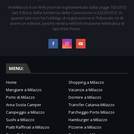
ViviMilazzo è un Web Journal regolamentato dalla Legge 103/2012
(art.3-Bis) e dalla Sentenza della Cassazione n.23230/2012. In
quanto tale non ha l'obbligo di registrazione in Tribunale nè di
avere un editore, poiché rientra nell'informazione telematica di
tipo Free Press.
MENU:
Home
Shopping a Milazzo
Mangiare a Milazzo
Vacanze a Milazzo
Porto di Milazzo
Dormire a Milazzo
Area Sosta Camper
Transfer Catania-Milazzo
Campeggio a Milazzo
Parcheggio Porto Milazzo
Sushi a Milazzo
Hamburger a Milazzo
Piatti Raffinati a Milazzo
Pizzerie a Milazzo