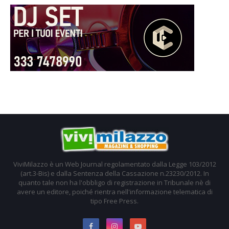
ViviMilazzo è un Web Journal regolamentato dalla Legge 103/2012
(art.3-Bis) e dalla Sentenza della Cassazione n.23230/2012. In
quanto tale non ha l'obbligo di registrazione in Tribunale nè di
avere un editore, poiché rientra nell'informazione telematica di
tipo Free Press.