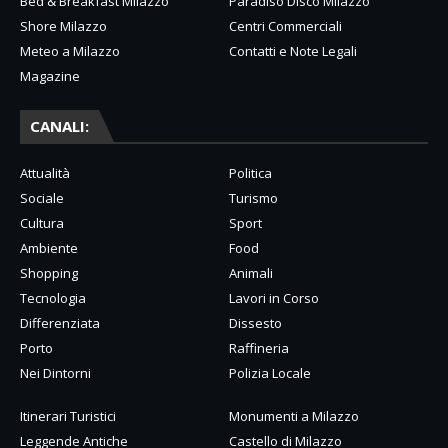
Bed & Breakfast Milazzo
Paradiso Disco Milazzo
Shore Milazzo
Centri Commerciali
Meteo a Milazzo
Contatti e Note Legali
Magazine
CANALI:
Attualità
Politica
Sociale
Turismo
Cultura
Sport
Ambiente
Food
Shopping
Animali
Tecnologia
Lavori in Corso
Differenziata
Dissesto
Porto
Raffineria
Nei Dintorni
Polizia Locale
Itinerari Turistici
Monumenti a Milazzo
Leggende Antiche
Castello di Milazzo