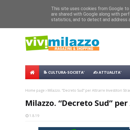
Home
Shopping
Food
Vacanze
B & B
Case Vaca
Concerto all’Alba a Milazzo con oltre 
This site uses cookies from Google to d
are shared with Google along with perf
NEWS:
Milazzo 28ª Sagra del Pesce a Vaccare
statistics, and to detect and address 
📝 CULTURA-SOCIETA'
✍ ATTUALITA'
Home page
Milazzo. “Decreto Sud” per Attrarre Investitori Stra
Milazzo. “Decreto Sud” per 
1.8.19