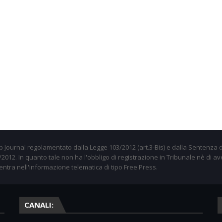
 Journal regolamentato dalla Legge 103/2012 (art.3-Bis) e dalla Sentenza d
012. In quanto tale non ha l'obbligo di registrazione in Tribunale nè di av
entra nell'informazione telematica di tipo Free Press.
CANALI: