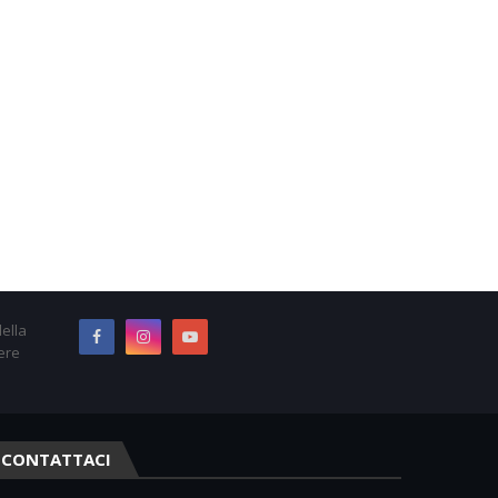
ella
ere
CONTATTACI