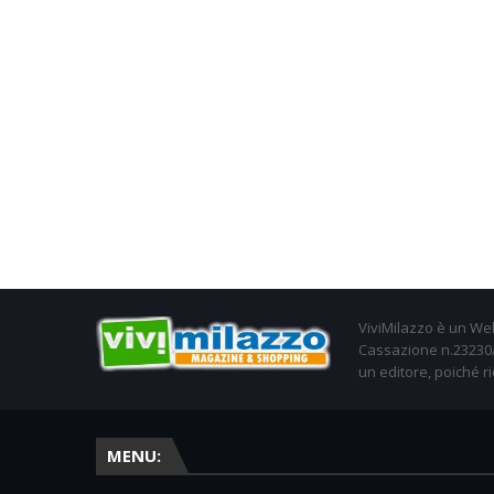
ViviMilazzo è un Web
Cassazione n.23230/2
un editore, poiché ri
MENU: