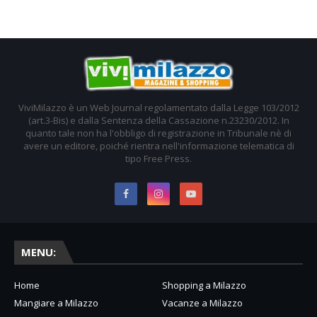
ViviMilazzo è un Web Journal regolamentato dalla Legge 103/2012
(art.3-Bis) e dalla Sentenza della Cassazione n.23230/2012. In
quanto tale non ha l'obbligo di registrazione in Tribunale nè di
avere un editore, poiché rientra nell'informazione telematica di
tipo Free Press.
MENU:
Home
Shopping a Milazzo
Mangiare a Milazzo
Vacanze a Milazzo