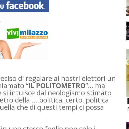
ciso di regalare ai nostri elettori un
hiamato “
IL POLITOMETRO
”… ma
 si intuisce dal neologismo stimato
o della ….politica, certo, politica
uella che di questi tempi ci possa
in uno stesso foglio non solo i