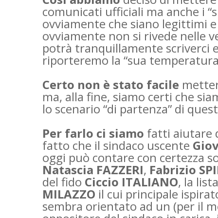
comunicati ufficiali ma anche i “su
ovviamente che siano legittimi e 
ovviamente non si rivede nelle v
potrà tranquillamente scriverci 
riporteremo la “sua temperatura”
Certo non è stato facile
mettere
ma, alla fine, siamo certi che si
lo scenario “di partenza” di que
Per farlo ci siamo
fatti aiutare 
fatto che il sindaco uscente
Gio
oggi può contare con certezza solo
Natascia FAZZERI
,
Fabrizio SP
del fido
Ciccio ITALIANO
, la lis
MILAZZO
il cui principale ispirat
sembra orientato ad un (per il m