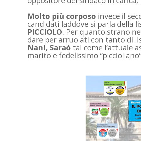
oppositore del sindaco in carica, 
Molto più corposo
invece il sec
candidati laddove si parla della li
PICCIOLO
. Per quanto strano nel
dare per arruolati con tanto di li
Nanì, Saraò
tal come l’attuale 
marito e fedelissimo “piccioliano