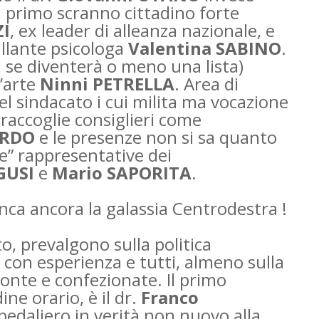
l primo scranno cittadino forte
ZI
, ex leader di alleanza nazionale, e
illante psicologa
Valentina SABINO
.
se diventerà o meno una lista)
d’arte
Ninni PETRELLA
. Area di
el sindacato i cui milita ma vocazione
raccoglie consiglieri come
ARDO
e le presenze non si sa quanto
e” rappresentative dei
GUSI
e
Mario SAPORITA
.
nca ancora la galassia Centrodestra !
o, prevalgono sulla politica
” con esperienza e tutti, almeno sulla
ronte e confezionate. Il primo
ne orario, è il dr.
Franco
pedaliero in verità non nuovo alla