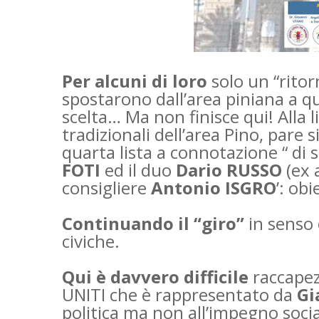
Per alcuni di loro
solo un “ritor
spostarono dall’area piniana a q
scelta… Ma non finisce qui! Alla li
tradizionali dell’area Pino, pare 
quarta lista a connotazione “ di s
FOTI
ed il duo
Dario RUSSO
(ex 
consigliere
Antonio ISGRO
’: ob
Continuando il “giro”
in senso 
civiche.
Qui è davvero difficile
raccapez
UNITI che è rappresentato da
Gi
politica ma non all’impegno socia