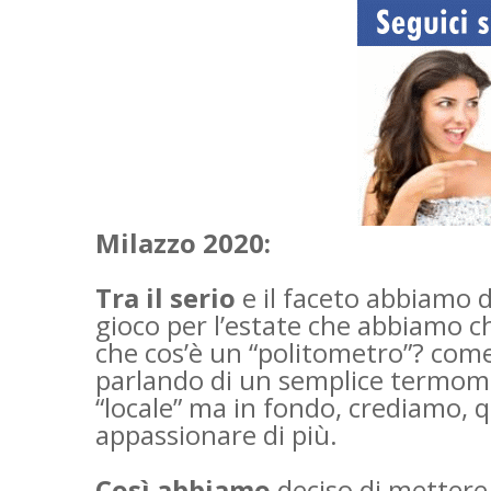
Milazzo 2020:
Tra il serio
e il faceto abbiamo de
gioco per l’estate che abbiamo c
che cos’è un “politometro”? come
parlando di un semplice termometr
“locale” ma in fondo, crediamo, q
appassionare di più.
Così abbiamo
deciso di mettere 