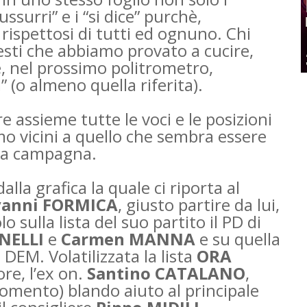
ssurri” e i “si dice” purchè,
rispettosi di tutti ed ognuno. Chi
esti che abbiamo provato a cucire,
e, nel prossimo politrometro,
 (o almeno quella riferita).
 assieme tutte le voci e le posizioni
amo vicini a quello che sembra essere
sta campagna.
dalla grafica la quale ci riporta al
vanni FORMICA
, giusto partire da lui,
 sulla lista del suo partito il PD di
INELLI
e
Carmen MANNA
e su quella
ta DEM. Volatilizzata la lista
ORA
ore, l’ex on.
Santino CATALANO
,
omento) blando aiuto al principale