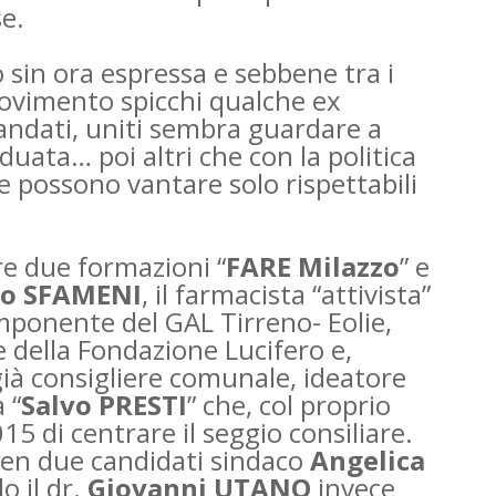
se.
 sin ora espressa e sebbene tra i
movimento spicchi qualche ex
 andati, uniti sembra guardare a
uata… poi altri che con la politica
 possono vantare solo rispettabili
re due formazioni “
FARE Milazzo
” e
io SFAMENI
, il farmacista “attivista”
ponente del GAL Tirreno- Eolie,
e della Fondazione Lucifero e,
già consigliere comunale, ideatore
 “
Salvo PRESTI
” che, col proprio
15 di centrare il seggio consiliare.
 ben due candidati sindaco
Angelica
lo il dr.
Giovanni UTANO
invece