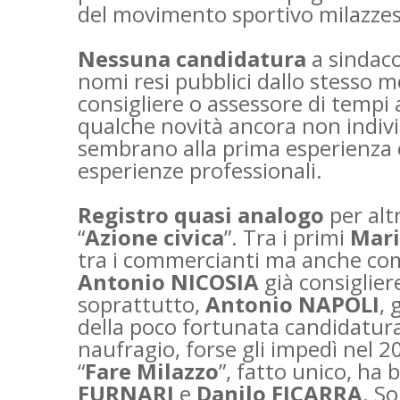
del movimento sportivo milazze
Nessuna candidatura
a sindaco
nomi resi pubblici dallo stesso 
consigliere o assessore di tempi
qualche novità ancora non individ
sembrano alla prima esperienza e
esperienze professionali.
Registro quasi analogo
per alt
“
Azione civica
”. Tra i primi
Mar
tra i commercianti ma anche com
Antonio NICOSIA
già consiglier
soprattutto,
Antonio NAPOLI
, 
della poco fortunata candidatura
naufragio, forse gli impedì nel 20
“
Fare Milazzo
”, fatto unico, ha
FURNARI
e
Danilo FICARRA
. So