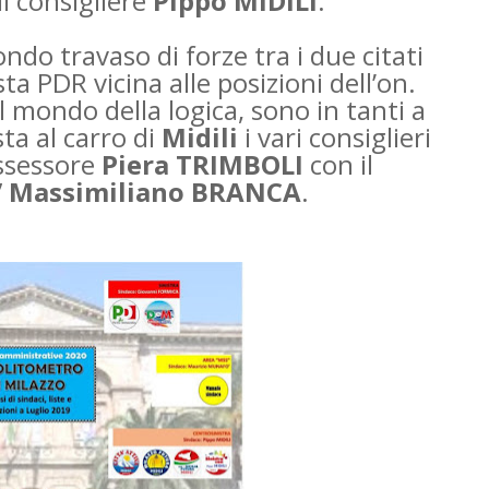
il consigliere
Pippo MIDILI
.
ondo travaso di forze tra i due citati
sta PDR vicina alle posizioni dell’on.
 mondo della logica, sono in tanti a
sta al carro di
Midili
i vari consiglieri
assessore
Piera TRIMBOLI
con il
”
Massimiliano BRANCA
.