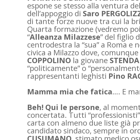
espone se stesso alla ventura de
dell’appoggio di
Saro PERGOLIZ
di tante forze nuove tra cui la br
Quarta formazione (vedremo poi 
“
Alleanza Milazzese
” del figlio 
centrodestra la “sua” a Roma e n
civica a Milazzo dove, comunque 
COPPOLINO
la giovane
STEND
“politicamente” o “personalment
rappresentanti leghisti
Pino RA
Mamma mia che fatica
…. E ma
Beh! Qui le persone
, al moment
concertata. Tutti “professionisti
carta con almeno due liste già p
candidato sindaco, sempre in ordi
CUSUMANO
, stimato medico os