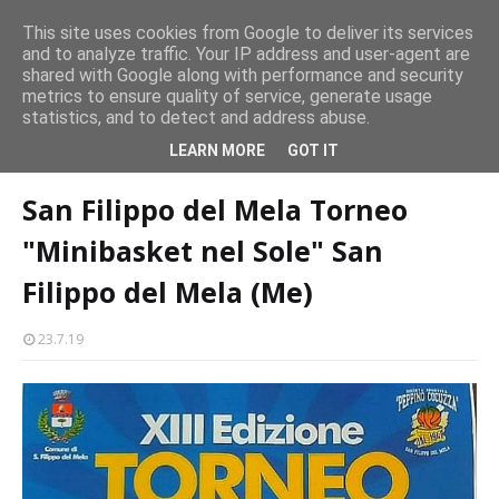
CASTELLO-MILAZZO
This site uses cookies from Google to deliver its services
and to analyze traffic. Your IP address and user-agent are
Milazzo 28ª Sagra del Pesce a Vaccarella: il programma
shared with Google along with performance and security
EVENTI
metrics to ensure quality of service, generate usage
statistics, and to detect and address abuse.
Home page
San Filippo del Mela Torneo "Minibasket nel Sole" San
LEARN MORE
GOT IT
Filippo del Mela (Me)
San Filippo del Mela Torneo
"Minibasket nel Sole" San
Filippo del Mela (Me)
23.7.19