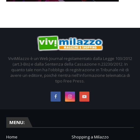
ViviMilazzo è un Web Journal regolamentato dalla Legge 103/2012
(art.3-Bis) e dalla Sentenza della Cassazione n.23230/2012. In
quanto tale non ha l'obbligo di registrazione in Tribunale nè di
avere un editore, poiché rientra nell'informazione telematica di
tipo Free Press.
MENU:
Home
Shopping a Milazzo