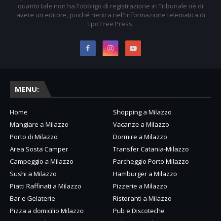
quanto tale non ha l'obbligo di registrazione in Tribunale nè di
avere un editore, poiché rientra nell'informazione telematica di
tipo Free Press.
MENU:
Home
Shopping a Milazzo
Mangiare a Milazzo
Vacanze a Milazzo
Porto di Milazzo
Dormire a Milazzo
Area Sosta Camper
Transfer Catania-Milazzo
Campeggio a Milazzo
Parcheggio Porto Milazzo
Sushi a Milazzo
Hamburger a Milazzo
Piatti Raffinati a Milazzo
Pizzerie a Milazzo
Bar e Gelaterie
Ristoranti a Milazzo
Pizza a domicilio Milazzo
Pub e Discoteche