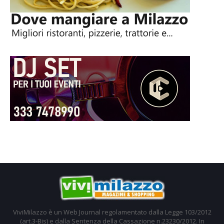
ViviMilazzo è un Web Journal regolamentato dalla Legge 103/2012
(art.3-Bis) e dalla Sentenza della Cassazione n.23230/2012. In