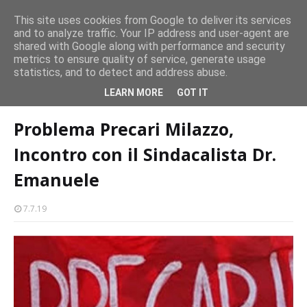
Milazzo si prepara alla magia del “Concerto all’Alba”
This site uses cookies from Google to deliver its services
EVENTI
and to analyze traffic. Your IP address and user-agent are
amma
Mil
shared with Google along with performance and security
metrics to ensure quality of service, generate usage
statistics, and to detect and address abuse.
Home page
precari
Problema Precari Milazzo, Incontro con il
LEARN MORE
GOT IT
Sindacalista Dr. Emanuele
Problema Precari Milazzo,
Incontro con il Sindacalista Dr.
Emanuele
7.7.19