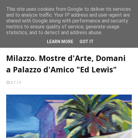
persone
This site uses cookies from Google to deliver its services
and to analyze traffic. Your IP address and user-agent are
Milazzo 28ª Sagra del Pesce a Vaccarella: il programma
shared with Google along with performance and security
EVENTI
metrics to ensure quality of service, generate usage
statistics, and to detect and address abuse.
Home page
arte
Milazzo. Mostre d'Arte, Domani a Palazzo d'Amico
LEARN MORE
GOT IT
"Ed Lewis"
Milazzo. Mostre d'Arte, Domani
a Palazzo d'Amico "Ed Lewis"
8.7.19