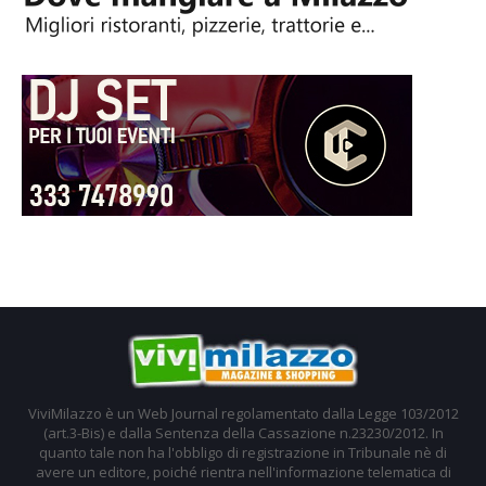
ViviMilazzo è un Web Journal regolamentato dalla Legge 103/2012
(art.3-Bis) e dalla Sentenza della Cassazione n.23230/2012. In
quanto tale non ha l'obbligo di registrazione in Tribunale nè di
avere un editore, poiché rientra nell'informazione telematica di