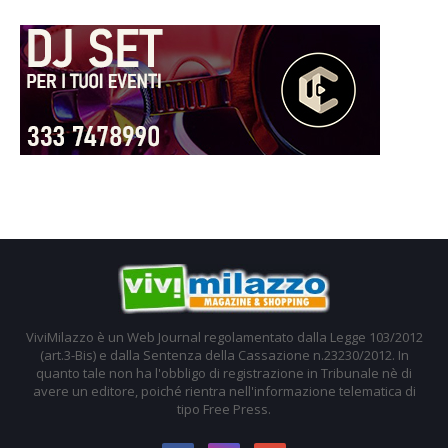
ViviMilazzo è un Web Journal regolamentato dalla Legge 103/2012
(art.3-Bis) e dalla Sentenza della Cassazione n.23230/2012. In
quanto tale non ha l'obbligo di registrazione in Tribunale nè di
avere un editore, poiché rientra nell'informazione telematica di
tipo Free Press.