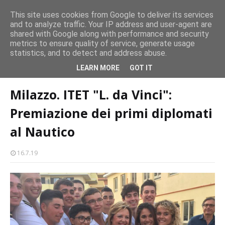
persone
This site uses cookies from Google to deliver its services
and to analyze traffic. Your IP address and user-agent are
Milazzo 28ª Sagra del Pesce a Vaccarella: il programma
shared with Google along with performance and security
EVENTI
metrics to ensure quality of service, generate usage
statistics, and to detect and address abuse.
Home page
scuole
Milazzo. ITET "L. da Vinci": Premiazione dei primi
LEARN MORE
GOT IT
diplomati al Nautico
Milazzo. ITET "L. da Vinci":
Premiazione dei primi diplomati
al Nautico
16.7.19