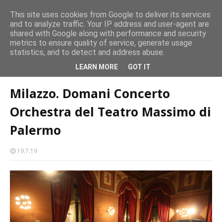
CASTELLO-MILAZZO
This site uses cookies from Google to deliver its services
and to analyze traffic. Your IP address and user-agent are
Milazzo 28ª Sagra del Pesce a Vaccarella: il programma
shared with Google along with performance and security
EVENTI
metrics to ensure quality of service, generate usage
statistics, and to detect and address abuse.
Home page
shopping-a-milazzo
Milazzo. Domani Concerto
LEARN MORE
GOT IT
Orchestra del Teatro Massimo di Palermo
Milazzo. Domani Concerto
Orchestra del Teatro Massimo di
Palermo
19.7.19