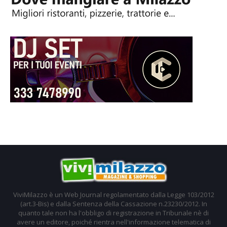
ViviMilazzo è un Web Journal regolamentato dalla Legge 103/2012
(art.3-Bis) e dalla Sentenza della Cassazione n.23230/2012. In
quanto tale non ha l'obbligo di registrazione in Tribunale nè di
avere un editore, poiché rientra nell'informazione telematica di