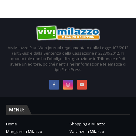
ViviMilazzo è un Web Journal regolamentato dalla Legge 103/2012
(art.3-Bis) e dalla Sentenza della Cassazione n.23230/2012. In
quanto tale non ha l'obbligo di registrazione in Tribunale nè di
avere un editore, poiché rientra nell'informazione telematica di
tipo Free Press.
MENU:
Home
Shopping a Milazzo
Mangiare a Milazzo
Vacanze a Milazzo