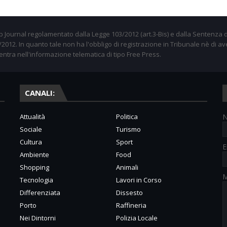
 Journal regolamentato dalla Legge 103/2012 (art.3-Bis) e dalla Sentenza d
012. In quanto tale non ha l'obbligo di registrazione in Tribunale nè di av
entra nell'informazione telematica di tipo Free Press.
CANALI:
Attualità
Politica
Sociale
Turismo
Cultura
Sport
E
Ambiente
Food
Shopping
Animali
M
Tecnologia
Lavori in Corso
Differenziata
Dissesto
Porto
Raffineria
Nei Dintorni
Polizia Locale