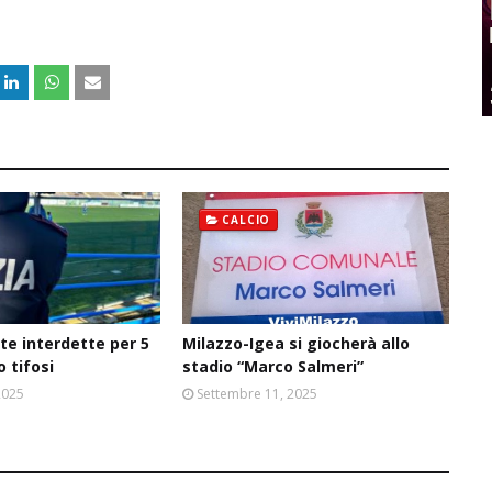
CALCIO
ite interdette per 5
Milazzo-Igea si giocherà allo
o tifosi
stadio “Marco Salmeri”
2025
Settembre 11, 2025