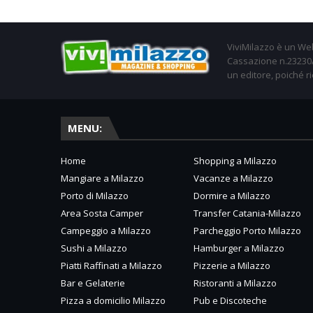
ViviMilazzo è un Web
Cassazione n.23230/2
un editore, poiché ri
MENU:
Home
Shopping a Milazzo
Mangiare a Milazzo
Vacanze a Milazzo
Porto di Milazzo
Dormire a Milazzo
Area Sosta Camper
Transfer Catania-Milazzo
Campeggio a Milazzo
Parcheggio Porto Milazzo
Sushi a Milazzo
Hamburger a Milazzo
Piatti Raffinati a Milazzo
Pizzerie a Milazzo
Bar e Gelaterie
Ristoranti a Milazzo
Pizza a domicilio Milazzo
Pub e Discoteche