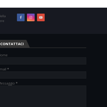
ella
ere
CONTATTACI
Nome
mail
*
essaggio
*