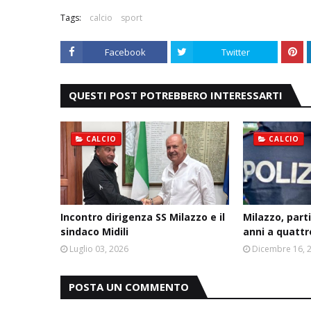
Tags:
calcio
sport
Facebook
Twitter
QUESTI POST POTREBBERO INTERESSARTI
CALCIO
CALCIO
Incontro dirigenza SS Milazzo e il
Milazzo, part
sindaco Midili
anni a quattr
Luglio 03, 2026
Dicembre 16, 
POSTA UN COMMENTO