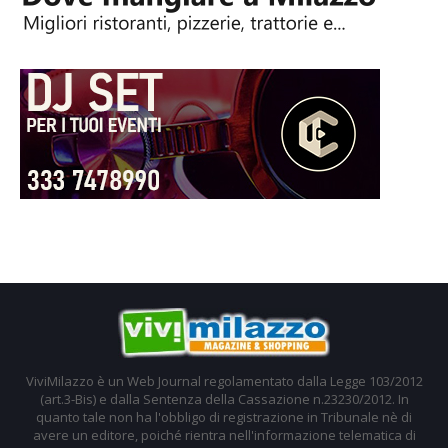
ViviMilazzo è un Web Journal regolamentato dalla Legge 103/2012
(art.3-Bis) e dalla Sentenza della Cassazione n.23230/2012. In
quanto tale non ha l'obbligo di registrazione in Tribunale nè di
avere un editore, poiché rientra nell'informazione telematica di